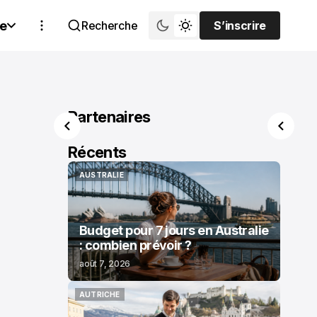
e
Recherche
S’inscrire
S’inscrire
Partenaires
Récents
AUSTRALIE
AUSTRALIE
Budget pour 7 jours en Australie
: combien prévoir ?
août 7, 2026
AUTRICHE
AUTRICHE