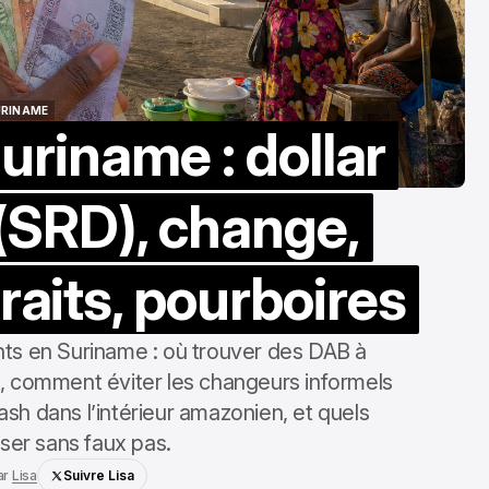
URINAME
riname : dollar
URINAME
(SRD), change,
raits, pourboires
nts en Suriname : où trouver des DAB à
j, comment éviter les changeurs informels
ash dans l’intérieur amazonien, et quels
sser sans faux pas.
ar
Lisa
Suivre Lisa