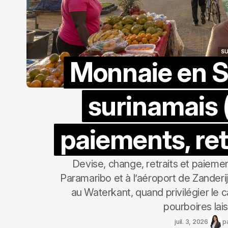
S
Monnaie en Su
S
surinamais 
paiements, ret
Devise, change, retraits et paieme
Paramaribo et à l’aéroport de Zanderi
au Waterkant, quand privilégier le c
pourboires lai
juil. 3, 2026
p