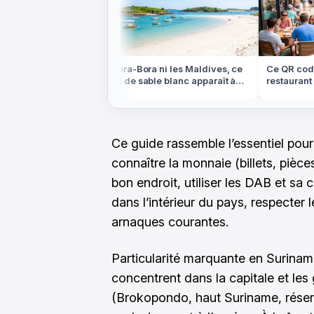
ns les Highlands
Ni Bora-Bora ni les Maldives, ce
Ce QR code p
e plateau
banc de sable blanc apparaît à
restaurant pe
ein centre de la
marée basse en Bretagne
compte cet é
Ce guide rassemble l’essentiel pour
connaître la monnaie (billets, pièc
bon endroit, utiliser les DAB et sa 
dans l’intérieur du pays, respecter 
arnaques courantes.
Particularité marquante en Suriname
concentrent dans la capitale et les 
(Brokopondo, haut Suriname, réserv