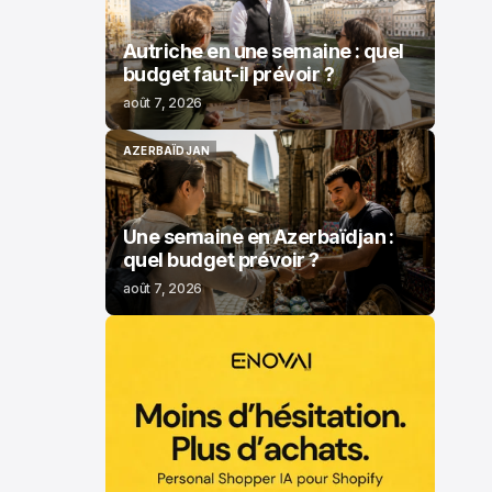
Autriche en une semaine : quel
budget faut-il prévoir ?
août 7, 2026
AZERBAÏDJAN
AZERBAÏDJAN
Une semaine en Azerbaïdjan :
quel budget prévoir ?
août 7, 2026