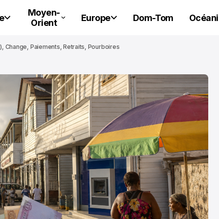
Moyen-
e
Europe
Dom-Tom
Océani
Orient
), Change, Paiements, Retraits, Pourboires