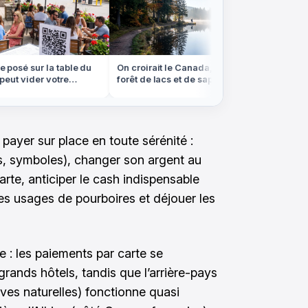
osé sur la table du
On croirait le Canada, mais cette
Ces ges
ut vider votre
forêt de lacs et de sapins est dans
coûter 
té
les Vosges
l'étrange
 payer sur place en toute sérénité :
es, symboles), changer son argent au
carte, anticiper le cash indispensable
les usages de pourboires et déjouer les
 : les paiements par carte se
grands hôtels, tandis que l’arrière-pays
es naturelles) fonctionne quasi