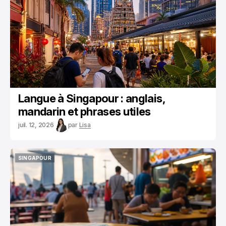
Langue à Singapour : anglais,
mandarin et phrases utiles
juil. 12, 2026
par
Lisa
SINGAPOUR
SINGAPOUR