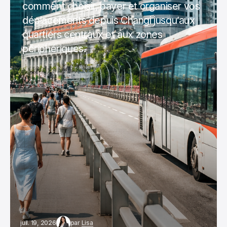
comment choisir, payer et organiser vos
déplacements depuis Changi jusqu’aux
quartiers centraux et aux zones
périphériques.
juil. 19, 2026
par
Lisa