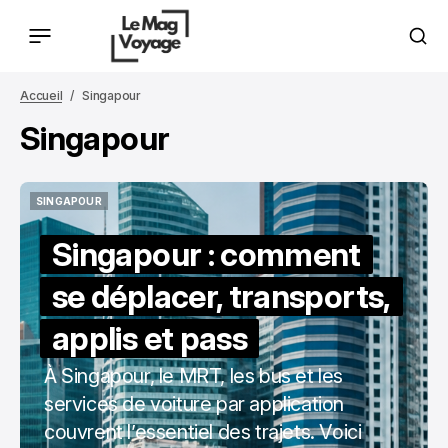
Accueil
Singapour
Singapour
SINGAPOUR
SINGAPOUR
Singapour : comment
se déplacer, transports,
applis et pass
À Singapour, le MRT, les bus et les
services de voiture par application
couvrent l’essentiel des trajets. Voici