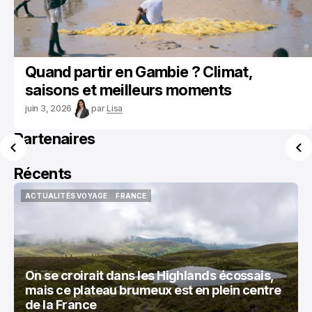
Quand partir en Gambie ? Climat,
saisons et meilleurs moments
juin 3, 2026
par
Lisa
Partenaires
Récents
ACTUALITÉS VOYAGE
FRANCE
ACTUALITÉS VOYAGE
FRANCE
On se croirait dans les Highlands écossais,
mais ce plateau brumeux est en plein centre
de la France