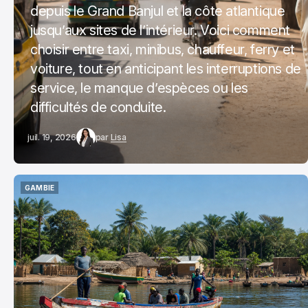
depuis le Grand Banjul et la côte atlantique
jusqu’aux sites de l’intérieur. Voici comment
choisir entre taxi, minibus, chauffeur, ferry et
voiture, tout en anticipant les interruptions de
service, le manque d’espèces ou les
difficultés de conduite.
juil. 19, 2026
par
Lisa
GAMBIE
GAMBIE