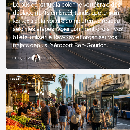
Le bus constitue la colonne vertébrale des
déplacements en Israël, tandis que le train,
les taxis et la voiture complètent le réseau
selon les étapes. Voici comment choisir vos
billets, utiliser le Rav-Kav et organiser vos
trajets depuis l’aéroport Ben-Gourion.
juil. 19, 2026
par
Lisa
ISRAËL
ISRAËL