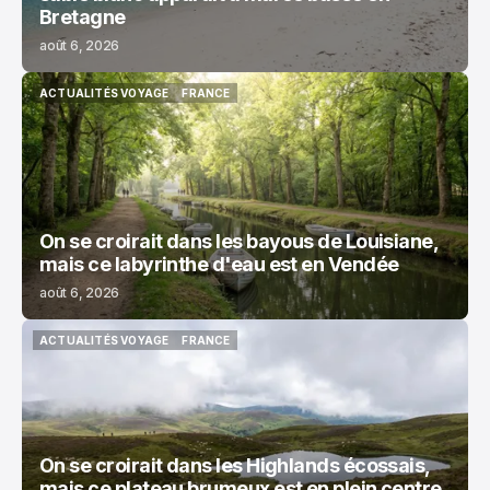
Bretagne
août 6, 2026
ACTUALITÉS VOYAGE
FRANCE
ACTUALITÉS VOYAGE
FRANCE
On se croirait dans les bayous de Louisiane,
mais ce labyrinthe d'eau est en Vendée
août 6, 2026
ACTUALITÉS VOYAGE
FRANCE
ACTUALITÉS VOYAGE
FRANCE
On se croirait dans les Highlands écossais,
mais ce plateau brumeux est en plein centre