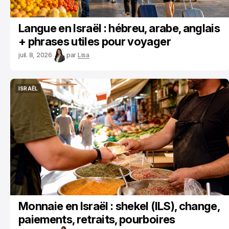
Langue en Israël : hébreu, arabe, anglais
+ phrases utiles pour voyager
juil. 8, 2026
par
Lisa
ISRAËL
ISRAËL
Monnaie en Israël : shekel (ILS), change,
paiements, retraits, pourboires