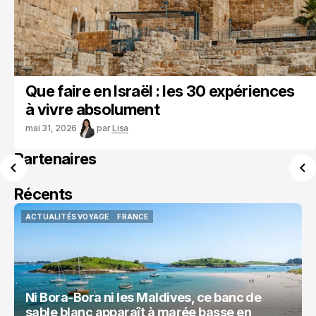
Que faire en Israël : les 30 expériences
à vivre absolument
mai 31, 2026
par
Lisa
Partenaires
Récents
ACTUALITÉS VOYAGE
FRANCE
ACTUALITÉS VOYAGE
FRANCE
Ni Bora-Bora ni les Maldives, ce banc de
sable blanc apparaît à marée basse en