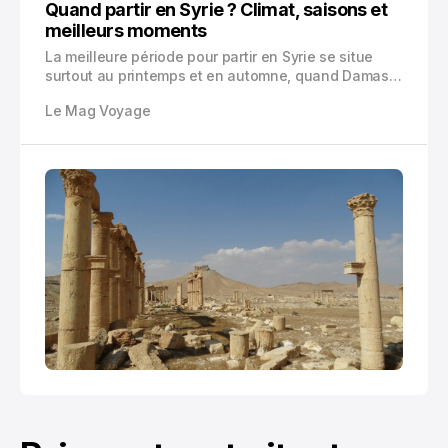
Quand partir en Syrie ? Climat, saisons et
meilleurs moments
La meilleure période pour partir en Syrie se situe
surtout au printemps et en automne, quand Damas,
Alep, Maaloula, Bosra ou la côte méditerranéenne
Le Mag Voyage
restent agréables. Voici les mois à viser, ceux à
éviter et les vrais pièges météo.