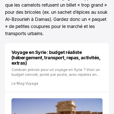
que les camelots refusent un billet « trop grand »
pour des bricoles (ex. un sachet d’épices au souk
Al-Bzourieh à Damas). Gardez donc un « paquet
» de petites coupures pour le marché et les
transports urbains.
Voyage en Syrie : budget réaliste
(hébergement, transport, repas, activités,
extras)
Combien prévoir pour un voyage en Syrie ? Voici un
budget concret, poste par poste, avec repères en
espèces, hébergements à Damas et Alep, transports,
Le Mag Voyage
repas, visites, frais d’agence, sécurité et marge
d’imprévus.