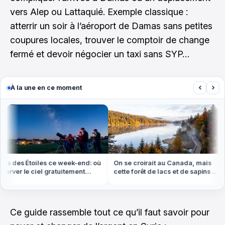
vers Alep ou Lattaquié. Exemple classique :
atterrir un soir à l’aéroport de Damas sans petites
coupures locales, trouver le comptoir de change
fermé et devoir négocier un taxi sans SYP…
‹
›
À la une en ce moment
s des Étoiles ce week-end: où
On se croirait au Canada, mais
rver le ciel gratuitement
cette forêt de lacs et de sapins est
out en France
dans les Vosges
Ce guide rassemble tout ce qu’il faut savoir pour