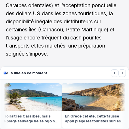
Caraïbes orientales) et l’acceptation ponctuelle
des dollars US dans les zones touristiques, la
disponibilité inégale des distributeurs sur
certaines îles (Carriacou, Petite Martinique) et
l’usage encore fréquent du cash pour les
transports et les marchés, une préparation
soignée s’impose.
‹
›
À la une en ce moment
roirait les Caraïbes, mais
En Grèce cet été, cette fausse
e plage sauvage ne se rejoint
appli piège les touristes sur les
 pied ou en bateau
plages