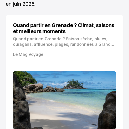
en juin 2026.
Quand partir en Grenade ? Climat, saisons
et meilleurs moments
Quand partir en Grenade ? Saison sèche, pluies,
ouragans, affluence, plages, randonnées à Grand
Etang, carnaval Spicemas et budget : voici le guide
Le Mag Voyage
concret pour choisir les meilleurs mois selon votre
voyage.