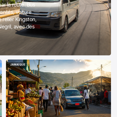
r la route. Bus
mentés, voiture
 relier Kingston,
egril, avec des
JAMAÏQUE
JAMAÏQUE