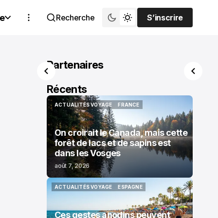
e
Recherche
S’inscrire
S’inscrire
Partenaires
Récents
ACTUALITÉS VOYAGE
FRANCE
ACTUALITÉS VOYAGE
FRANCE
On croirait le Canada, mais cette
forêt de lacs et de sapins est
dans les Vosges
août 7, 2026
ACTUALITÉS VOYAGE
ESPAGNE
ACTUALITÉS VOYAGE
ESPAGNE
Ces gestes anodins peuvent