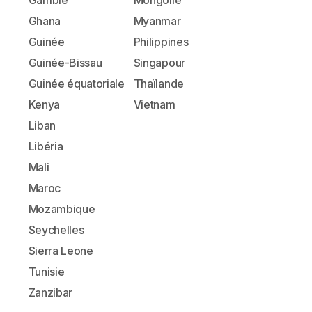
Gambie
Mongolie
Ghana
Myanmar
Guinée
Philippines
Guinée-Bissau
Singapour
Guinée équatoriale
Thaïlande
Kenya
Vietnam
Liban
Libéria
Mali
Maroc
Mozambique
Seychelles
Sierra Leone
Tunisie
Zanzibar