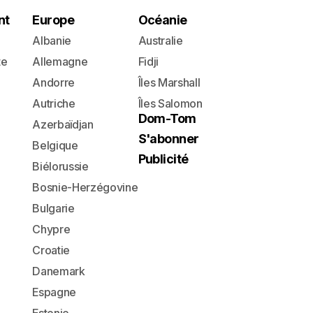
nt
Europe
Océanie
Albanie
Australie
te
Allemagne
Fidji
Andorre
Îles Marshall
Autriche
Îles Salomon
Dom-Tom
Azerbaïdjan
S'abonner
Belgique
Publicité
Biélorussie
Bosnie-Herzégovine
Bulgarie
Chypre
Croatie
Danemark
Espagne