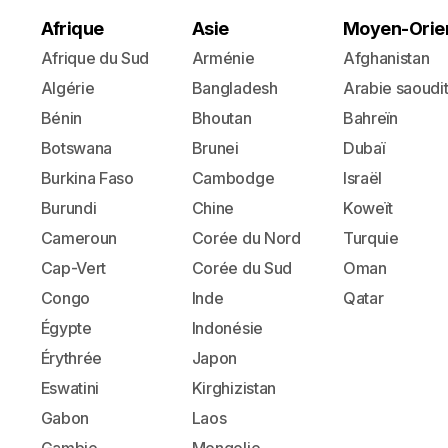
Afrique
Asie
Moyen-Orie
Afrique du Sud
Arménie
Afghanistan
Algérie
Bangladesh
Arabie saoudi
Bénin
Bhoutan
Bahreïn
Botswana
Brunei
Dubaï
Burkina Faso
Cambodge
Israël
Burundi
Chine
Koweït
Cameroun
Corée du Nord
Turquie
Cap-Vert
Corée du Sud
Oman
Congo
Inde
Qatar
Égypte
Indonésie
Érythrée
Japon
Eswatini
Kirghizistan
Gabon
Laos