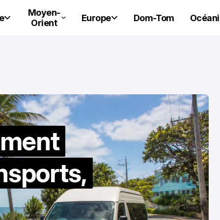
Moyen-
e
Europe
Dom-Tom
Océani
Orient
mment
nsports,