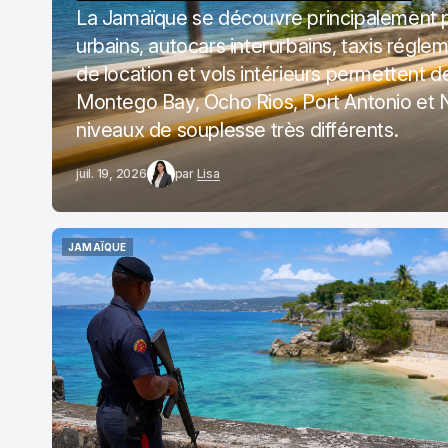
La Jamaïque se découvre principalement pa
urbains, autocars interurbains, taxis régle
de location et vols intérieurs permettent de
Montego Bay, Ocho Rios, Port Antonio et N
niveaux de souplesse très différents.
juil. 19, 2026
par
Lisa
JAMAÏQUE
JAMAÏQUE