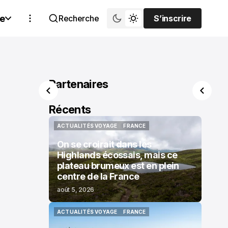
e
Recherche
S’inscrire
S’inscrire
Partenaires
Récents
ACTUALITÉS VOYAGE
FRANCE
ACTUALITÉS VOYAGE
FRANCE
On se croirait dans les
Highlands écossais, mais ce
plateau brumeux est en plein
centre de la France
août 5, 2026
ACTUALITÉS VOYAGE
FRANCE
ACTUALITÉS VOYAGE
FRANCE