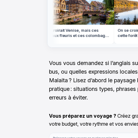
eychelles, mais
On croirait Venise, mais ces
On se croira
rme de coquillage
canaux fleuris et ces colombages
cette forêt d
sont en Alsace
dans les Vo
Vous vous demandez si l’anglais su
bus, ou quelles expressions locales 
Malaita ? Lisez d’abord le paysage l
pratique : situations types, phrases 
erreurs à éviter.
Vous préparez un voyage ?
Créez gra
votre budget, votre rythme et vos envies