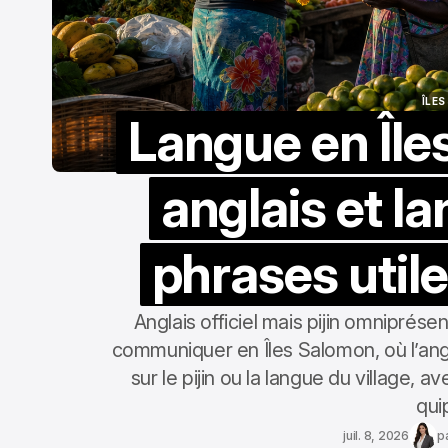
ÎLE
Langue en Îles
ÎLE
anglais et l
phrases util
Anglais officiel mais pijin omniprés
communiquer en Îles Salomon, où l’angl
sur le pijin ou la langue du village, a
qui
juil. 8, 2026
p