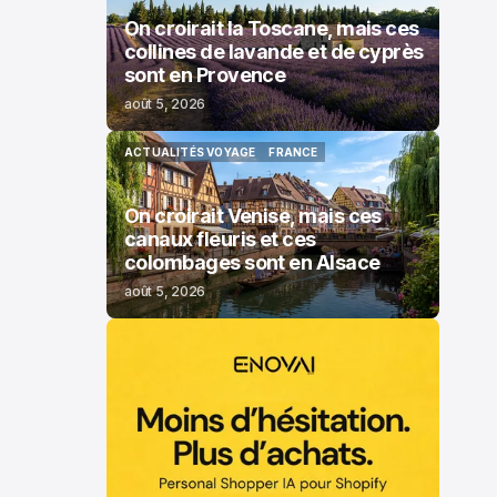
On croirait la Toscane, mais ces
collines de lavande et de cyprès
sont en Provence
août 5, 2026
ACTUALITÉS VOYAGE
FRANCE
ACTUALITÉS VOYAGE
FRANCE
On croirait Venise, mais ces
canaux fleuris et ces
colombages sont en Alsace
août 5, 2026