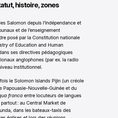
atut, histoire, zones
n Îles Salomon depuis l’indépendance et
ibunaux et de l’enseignement
dre posé par la Constitution nationale
nistry of Education and Human
ns ses directives pédagogiques
tionaux anglophones (par ex. la radio
veau institutionnel.
fois le Solomon Islands Pijin (un créole
de Papouasie-Nouvelle-Guinée et du
ngua franca
entre locuteurs de langues
d partout : au Central Market de
Munda, dans les bateaux-taxis des
es églises et lors des réunions