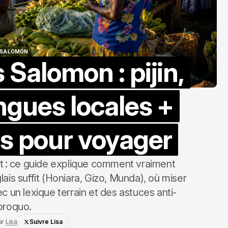
S SALOMON
 Salomon : pijin,
S SALOMON
angues locales +
es pour voyager
ent : ce guide explique comment vraiment
ais suffit (Honiara, Gizo, Munda), où miser
vec un lexique terrain et des astuces anti-
proquo.
ar
Lisa
Suivre Lisa