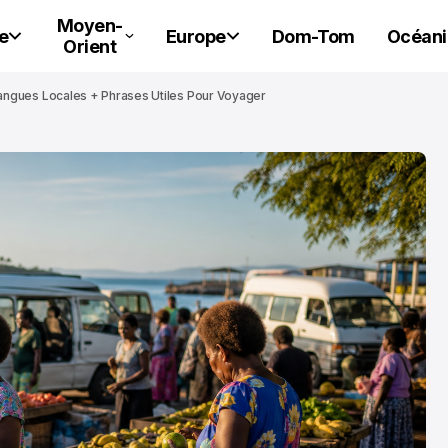
Moyen-
e
Europe
Dom-Tom
Océani
Orient
t Langues Locales + Phrases Utiles Pour Voyager