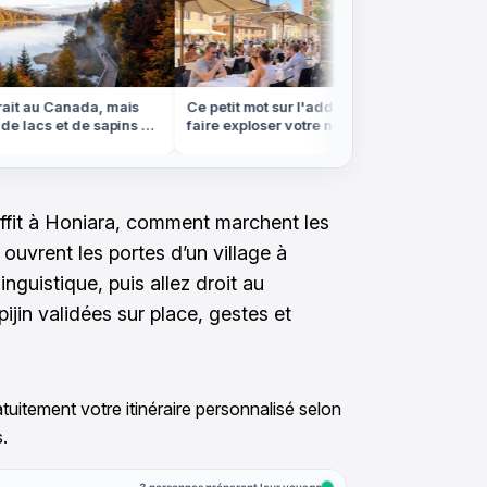
it au Canada, mais
Ce petit mot sur l'addition peut
On se cr
e lacs et de sapins est
faire exploser votre note au
ces volc
sges
restaurant en Italie
sont en
ffit à Honiara, comment marchent les
ouvrent les portes d’un village à
inguistique, puis allez droit au
pijin validées sur place, gestes et
tuitement votre itinéraire personnalisé selon
.