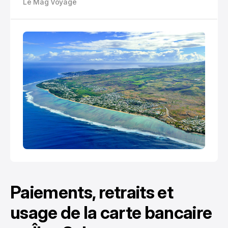
Le Mag Voyage
transports inter-îles, plongée, extras et marge de
sécurité.
Paiements, retraits et
usage de la carte bancaire