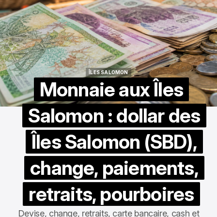
ÎLES SALOMON
ÎLES SALOMON
Monnaie aux Îles
Salomon : dollar des
Îles Salomon (SBD),
change, paiements,
retraits, pourboires
Devise, change, retraits, carte bancaire, cash et