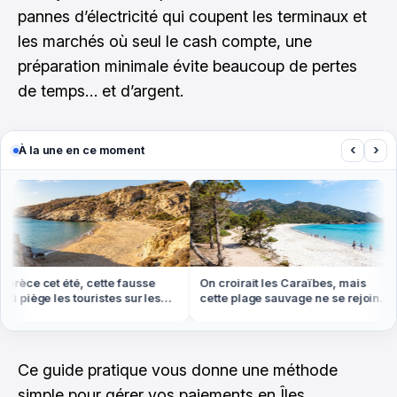
pannes d’électricité qui coupent les terminaux et
les marchés où seul le cash compte, une
préparation minimale évite beaucoup de pertes
de temps… et d’argent.
‹
›
À la une en ce moment
rèce cet été, cette fausse
On croirait les Caraïbes, mais
i piège les touristes sur les
cette plage sauvage ne se rejoint
ges
qu'à pied ou en bateau
Ce guide pratique vous donne une méthode
simple pour gérer vos paiements en Îles