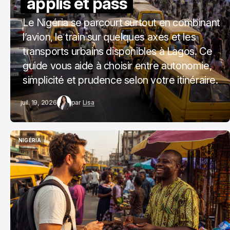
applis et pass
Le Nigéria se parcourt surtout en combinant
l’avion, le train sur quelques axes et les
transports urbains disponibles à Lagos. Ce
guide vous aide à choisir entre autonomie,
simplicité et prudence selon votre itinéraire.
juil. 19, 2026
par
Lisa
NIGÉRIA
NIGÉRIA