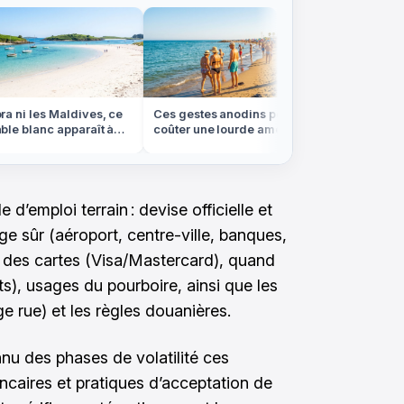
 ni les Maldives, ce
Ces gestes anodins peuvent vous
Nuits de
e blanc apparaît à
coûter une lourde amende à
observer
 en Bretagne
l'étranger cet été
partout 
emploi terrain : devise officielle et
ge sûr (aéroport, centre-ville, banques,
n des cartes (Visa/Mastercard), quand
s), usages du pourboire, ainsi que les
ge rue) et les règles douanières.
nnu des phases de volatilité ces
ancaires et pratiques d’acceptation de