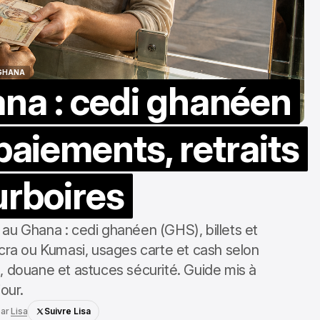
GHANA
na : cedi ghanéen
GHANA
paiements, retraits
urboires
 au Ghana : cedi ghanéen (GHS), billets et
ccra ou Kumasi, usages carte et cash selon
s, douane et astuces sécurité. Guide mis à
jour.
ar
Lisa
Suivre Lisa