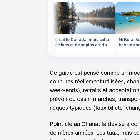
scane, mais ces
On croirait le Canada, mais cette
Ni Bora-Bora
de et de cyprès
forêt de lacs et de sapins est dans
banc de sabl
les Vosges
marée basse
Ce guide est pensé comme un mode d’
coupures réellement utilisées, chan
week-ends), retraits et acceptatio
prévoir du cash (marchés, transport
risques typiques (faux billets, chan
Point clé au Ghana : la devise a co
dernières années. Les taux, frais b