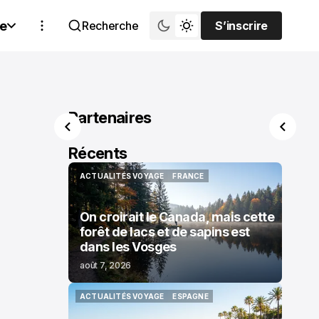
e
Recherche
S’inscrire
S’inscrire
Partenaires
Récents
ACTUALITÉS VOYAGE
FRANCE
ACTUALITÉS VOYAGE
FRANCE
On croirait le Canada, mais cette
forêt de lacs et de sapins est
dans les Vosges
août 7, 2026
ACTUALITÉS VOYAGE
ESPAGNE
ACTUALITÉS VOYAGE
ESPAGNE