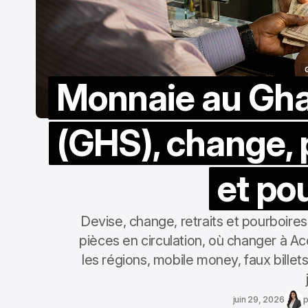
Monnaie au Gha
(GHS), change, 
et po
Devise, change, retraits et pourboires
pièces en circulation, où changer à A
les régions, mobile money, faux billet
juin 29, 2026
p