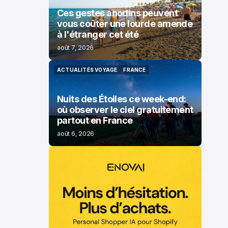
Ces gestes anodins peuvent
vous coûter une lourde amende
à l'étranger cet été
août 7, 2026
ACTUALITÉS VOYAGE
FRANCE
ACTUALITÉS VOYAGE
FRANCE
Nuits des Étoiles ce week-end:
où observer le ciel gratuitement
partout en France
août 6, 2026