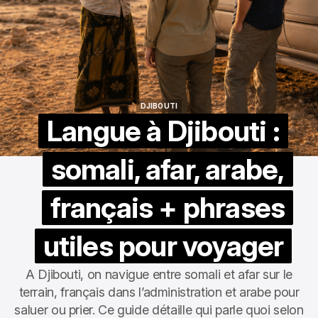
DJIBOUTI
DJIBOUTI
Langue à Djibouti :
somali, afar, arabe,
français + phrases
utiles pour voyager
A Djibouti, on navigue entre somali et afar sur le
terrain, français dans l’administration et arabe pour
saluer ou prier. Ce guide détaille qui parle quoi selon