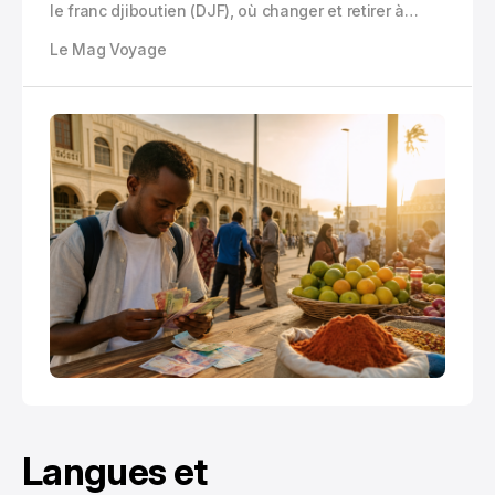
le franc djiboutien (DJF), où changer et retirer à
Djibouti-ville, payer en carte ou en cash sur le
Le Mag Voyage
terrain (Lac Assal, Tadjourah, îles Moucha), usages
des pourboires et pièges de change à éviter.
Langues et