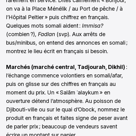
rarement en service. Dites calmement « Bonjour,
on va à la Place Ménélik / au Port de pêche / à
l’Hôpital Peltier » puis chiffrez en français.
Quelques mots somali aident :
Immisa?
(combien ?),
Fadlan
(svp). Aux arrêts de
bus/minibus, on entend des annonces en somali ;
montrez le lieu écrit en français si besoin.
Marchés (marché central, Tadjourah, Dikhil)
:
l’échange commence volontiers en somali/afar,
puis on glisse sur des chiffres en français au
moment du prix. Un « Salām ʿalaykum » en
ouverture détend l’atmosphère. Au poisson de
Djibouti-ville ou sur le quai d’Obock, nommez le
produit en français et faites signe de peser avant
de parler prix ; beaucoup de vendeurs savent
écrire un montant sur papier.