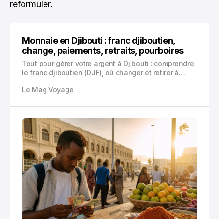
reformuler.
Monnaie en Djibouti : franc djiboutien,
change, paiements, retraits, pourboires
Tout pour gérer votre argent à Djibouti : comprendre
le franc djiboutien (DJF), où changer et retirer à
Djibouti-ville, payer en carte ou en cash sur le
Le Mag Voyage
terrain (Lac Assal, Tadjourah, îles Moucha), usages
des pourboires et pièges de change à éviter.