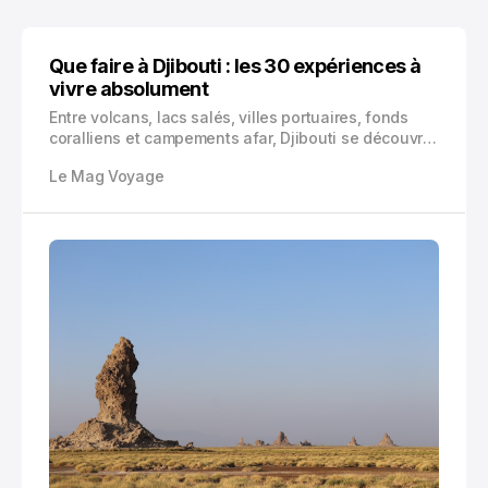
Que faire à Djibouti : les 30 expériences à
vivre absolument
Entre volcans, lacs salés, villes portuaires, fonds
coralliens et campements afar, Djibouti se découvre
avec préparation. Voici 30 expériences concrètes,
Le Mag Voyage
localisées et utiles pour construire un itinéraire
réussi.