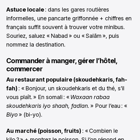
Astuce locale
: dans les gares routières
informelles, une pancarte griffonnée + chiffres en
français suffit souvent à trouver votre minibus.
Souriez, saluez « Nabad » ou « Salām », puis
nommez la destination.
Commander à manger, gérer l’hôtel,
commercer
Au restaurant populaire (skoudehkaris, fah-
fah)
: « Bonjour, un skoudehkaris et du thé, s’il
vous plaît. » En somali : «
Waxaan rabaa
skoudehkaris iyo shaah, fadlan.
» Pour l’eau : «
Biyo
» (bi-yo).
Au marché (poisson, fruits)
: « Combien le
kilo ? » + montrez le poisson. Si l’on répond en