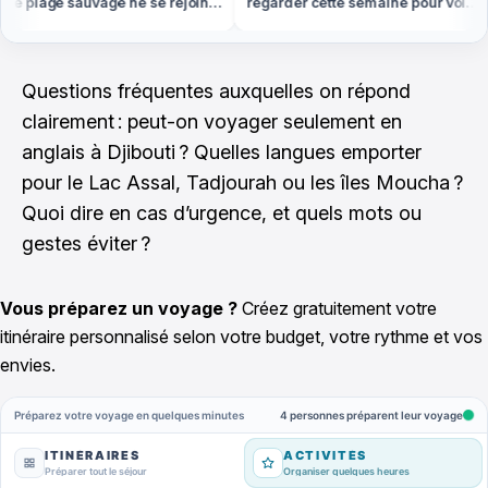
e plage sauvage ne se rejoint
regarder cette semaine pour voir
 pied ou en bateau
le plus d'étoiles filantes
Questions fréquentes auxquelles on répond
clairement : peut-on voyager seulement en
anglais à Djibouti ? Quelles langues emporter
pour le Lac Assal, Tadjourah ou les îles Moucha ?
Quoi dire en cas d’urgence, et quels mots ou
gestes éviter ?
Vous préparez un voyage ?
Créez gratuitement votre
itinéraire personnalisé selon votre budget, votre rythme et vos
envies.