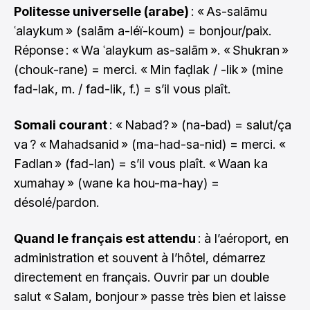
Politesse universelle (arabe)
: « As-salāmu
ʿalaykum » (salām a-léï-koum) = bonjour/paix.
Réponse : « Wa ʿalaykum as-salām ». « Shukran »
(chouk-rane) = merci. « Min faḍlak / -lik » (mine
fad-lak, m. / fad-lik, f.) = s’il vous plaît.
Somali courant
: « Nabad? » (na-bad) = salut/ça
va ? « Mahadsanid » (ma-had-sa-nid) = merci. «
Fadlan » (fad-lan) = s’il vous plaît. « Waan ka
xumahay » (wane ka hou-ma-hay) =
désolé/pardon.
Quand le français est attendu
: à l’aéroport, en
administration et souvent à l’hôtel, démarrez
directement en français. Ouvrir par un double
salut « Salam, bonjour » passe très bien et laisse