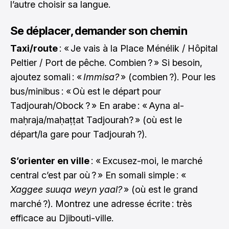
l’autre choisir sa langue.
Se déplacer, demander son chemin
Taxi/route
: « Je vais à la Place Ménélik / Hôpital
Peltier / Port de pêche. Combien ? » Si besoin,
ajoutez somali : «
Immisa?
» (combien ?). Pour les
bus/minibus : « Où est le départ pour
Tadjourah/Obock ? » En arabe : « Ayna al-
maḥraja/maḥaṭṭat Tadjourah? » (où est le
départ/la gare pour Tadjourah ?).
S’orienter en ville
: « Excusez-moi, le marché
central c’est par où ? » En somali simple : «
Xaggee suuqa weyn yaal?
» (où est le grand
marché ?). Montrez une adresse écrite : très
efficace au Djibouti-ville.