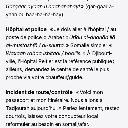
Gargaar ayaan u baahanahay!
» (gar-gaar a-
yaan ou baa-ha-na-hay).
Hôpital et police
: « Je dois aller à l’hôpital / au
poste de police. » Arabe : «
Urīdu al-dhahāb ilā
al-mustashfā / al-shurṭa.
» Somalie simple : «
Waxaan rabaa isbitaal / booliis.
» À Djibouti-
ville, l’Hôpital Peltier est la référence publique ;
ailleurs, demandez le centre de santé le plus
proche via votre chauffeur/guide.
Incident de route/contrôle
: « Voici mon
passeport et mon itinéraire. Nous allons à
Tadjourah aujourd’hui. » Parlez lentement, restez
courtois, laissez votre conducteur local
reformuler au besoin en somali/afar.