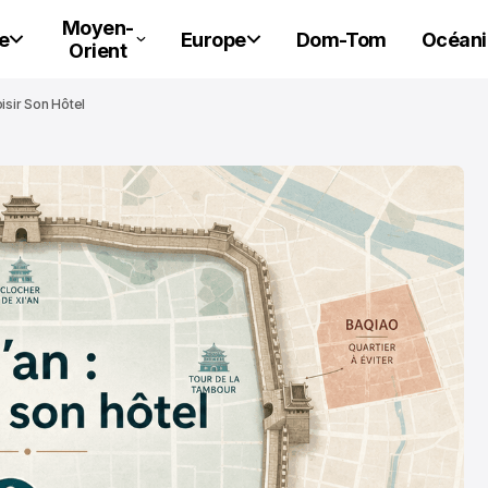
Moyen-
e
Europe
Dom-Tom
Océani
Orient
oisir Son Hôtel