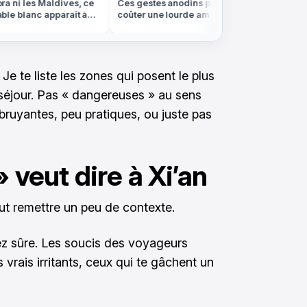
 ni les Maldives, ce
Ces gestes anodins peuvent vous
Nuits de
e blanc apparaît à
coûter une lourde amende à
observer
 en Bretagne
l'étranger cet été
partout 
 Je te liste les zones qui posent le plus
séjour. Pas « dangereuses » au sens
, bruyantes, peu pratiques, ou juste pas
 veut dire à Xi’an
aut remettre un peu de contexte.
sez sûre. Les soucis des voyageurs
vrais irritants, ceux qui te gâchent un