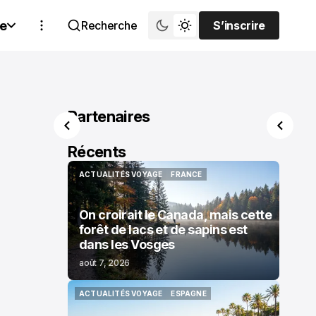
e
Recherche
S’inscrire
S’inscrire
Partenaires
Récents
ACTUALITÉS VOYAGE
FRANCE
ACTUALITÉS VOYAGE
FRANCE
On croirait le Canada, mais cette
forêt de lacs et de sapins est
dans les Vosges
août 7, 2026
ACTUALITÉS VOYAGE
ESPAGNE
ACTUALITÉS VOYAGE
ESPAGNE