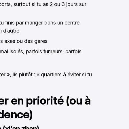
orts, surtout si tu as 2 ou 3 jours sur
 tu finis par manger dans un centre
n d’autre
ds axes ou des gares
al isolés, parfois fumeurs, parfois
 », lis plutôt : « quartiers à éviter si tu
r en priorité (ou à
udence)
 (xi’an zhan)