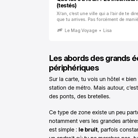
(testés)
Xi’an, c’est une ville qui a l’air de te di
que tu arrives. Pas forcément de mani
spectaculaire, plutôt avec une sorte de
Le Mag Voyage
Lisa
Les abords des grands é
périphériques
Sur la carte, tu vois un hôtel « bien
station de métro. Mais autour, c’es
des ponts, des bretelles.
Ce type de zone existe un peu part
notamment vers les grandes artères
est simple :
le bruit
, parfois consta