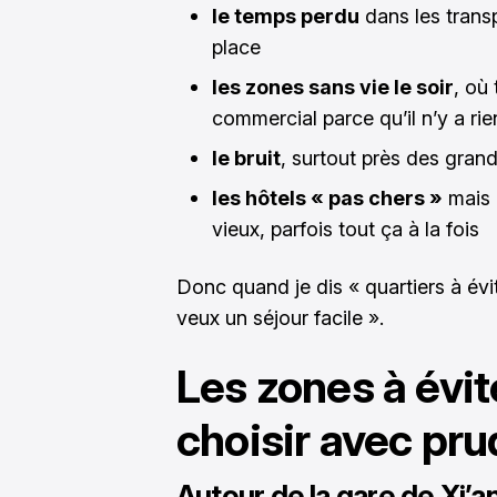
le temps perdu
dans les transp
place
les zones sans vie le soir
, où
commercial parce qu’il n’y a rie
le bruit
, surtout près des gran
les hôtels « pas chers »
mais m
vieux, parfois tout ça à la fois
Donc quand je dis « quartiers à éviter
veux un séjour facile ».
Les zones à évite
choisir avec pr
Autour de la gare de Xi’an