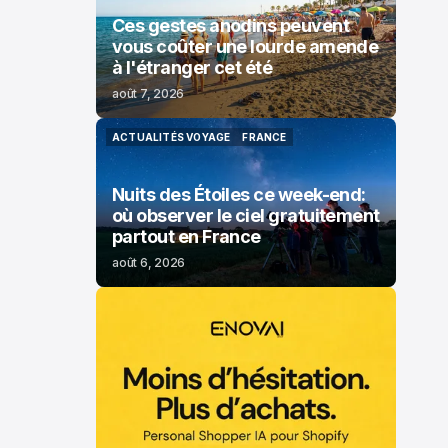
Ces gestes anodins peuvent
vous coûter une lourde amende
à l'étranger cet été
août 7, 2026
ACTUALITÉS VOYAGE
FRANCE
ACTUALITÉS VOYAGE
FRANCE
Nuits des Étoiles ce week-end:
où observer le ciel gratuitement
partout en France
août 6, 2026