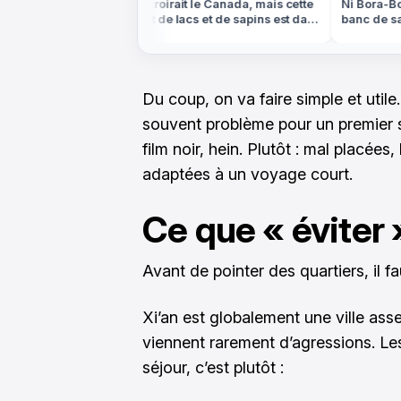
scane, mais ces
On croirait le Canada, mais cette
Ni Bora-Bora
nde et de cyprès
forêt de lacs et de sapins est dans
banc de sabl
e
les Vosges
marée basse
Du coup, on va faire simple et utile.
souvent problème pour un premier 
film noir, hein. Plutôt : mal placées
adaptées à un voyage court.
Ce que « éviter »
Avant de pointer des quartiers, il f
Xi’an est globalement une ville as
viennent rarement d’agressions. Les 
séjour, c’est plutôt :