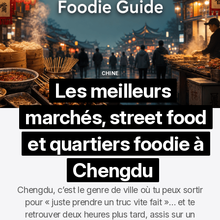
CHINE
CHINE
Les meilleurs
marchés, street food
et quartiers foodie à
Chengdu
Chengdu, c’est le genre de ville où tu peux sortir
pour « juste prendre un truc vite fait »… et te
retrouver deux heures plus tard, assis sur un