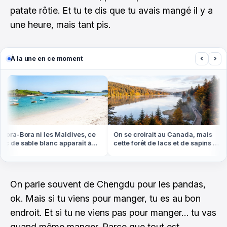
patate rôtie. Et tu te dis que tu avais mangé il y a
une heure, mais tant pis.
‹
›
À la une en ce moment
ra-Bora ni les Maldives, ce
On se croirait au Canada, mais
de sable blanc apparaît à
cette forêt de lacs et de sapins est
e basse en Bretagne
dans les Vosges
On parle souvent de Chengdu pour les pandas,
ok. Mais si tu viens pour manger, tu es au bon
endroit. Et si tu ne viens pas pour manger… tu vas
quand même manger. Parce que tout est