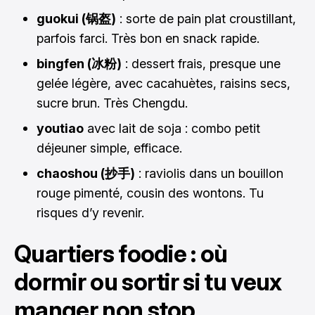
guokui (锅盔)
: sorte de pain plat croustillant,
parfois farci. Très bon en snack rapide.
bingfen (冰粉)
: dessert frais, presque une
gelée légère, avec cacahuètes, raisins secs,
sucre brun. Très Chengdu.
youtiao
avec lait de soja : combo petit
déjeuner simple, efficace.
chaoshou (抄手)
: raviolis dans un bouillon
rouge pimenté, cousin des wontons. Tu
risques d’y revenir.
Quartiers foodie : où
dormir ou sortir si tu veux
manger non stop