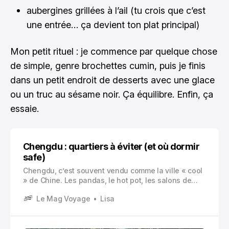
aubergines grillées à l’ail (tu crois que c’est
une entrée… ça devient ton plat principal)
Mon petit rituel : je commence par quelque chose
de simple, genre brochettes cumin, puis je finis
dans un petit endroit de desserts avec une glace
ou un truc au sésame noir. Ça équilibre. Enfin, ça
essaie.
Chengdu : quartiers à éviter (et où dormir
safe)
Chengdu, c’est souvent vendu comme la ville « cool
» de Chine. Les pandas, le hot pot, les salons de
thé, une vibe assez détendue pour une mégapole…
Le Mag Voyage
Lisa
et franchement, tout ça est vrai.