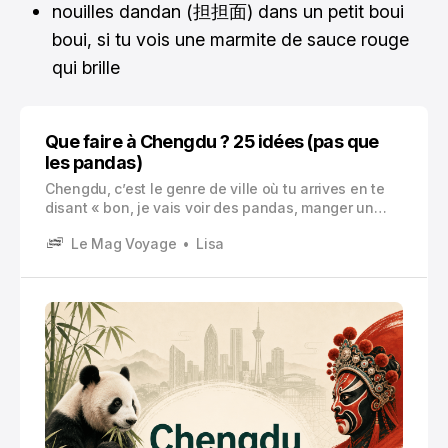
nouilles dandan (担担面) dans un petit boui
boui, si tu vois une marmite de sauce rouge
qui brille
Que faire à Chengdu ? 25 idées (pas que
les pandas)
Chengdu, c’est le genre de ville où tu arrives en te
disant « bon, je vais voir des pandas, manger un
truc épicé, et hop ». Et puis tu restes. Parce que tout
Le Mag Voyage
Lisa
est un peu plus lent, un peu plus doux, et en même
temps super vivant.