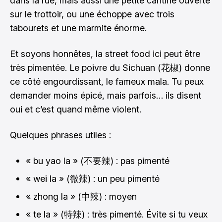
dans la rue, mais aussi une petite cantine ouverte
sur le trottoir, ou une échoppe avec trois
tabourets et une marmite énorme.
Et soyons honnêtes, la street food ici peut être
très pimentée. Le poivre du Sichuan (花椒) donne
ce côté engourdissant, le fameux mala. Tu peux
demander moins épicé, mais parfois… ils disent
oui et c’est quand même violent.
Quelques phrases utiles :
« bu yao la » (不要辣) : pas pimenté
« wei la » (微辣) : un peu pimenté
« zhong la » (中辣) : moyen
« te la » (特辣) : très pimenté. Évite si tu veux