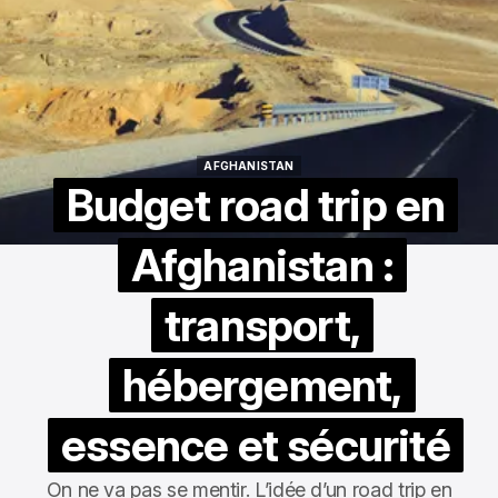
AFGHANISTAN
AFGHANISTAN
Budget road trip en
Afghanistan :
transport,
hébergement,
essence et sécurité
On ne va pas se mentir. L’idée d’un road trip en