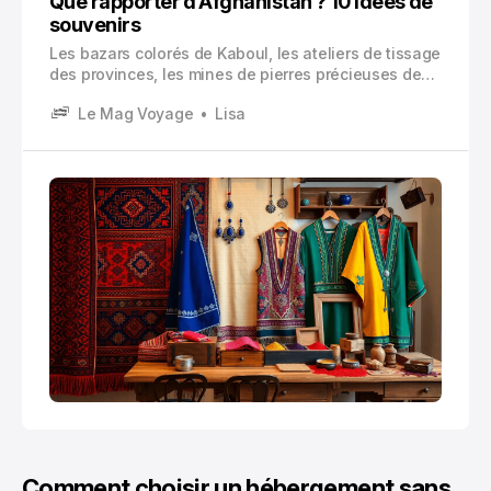
Que rapporter d’Afghanistan ? 10 idées de
souvenirs
Les bazars colorés de Kaboul, les ateliers de tissage
des provinces, les mines de pierres précieuses de
Badakhshan : chaque région afghane contribue à
Le Mag Voyage
Lisa
une richesse culturelle exceptionnelle que vous
pouvez découvrir à travers ses créations
artisanales.
Comment choisir un hébergement sans