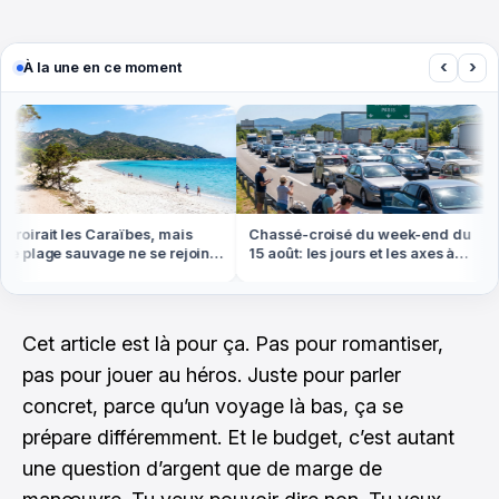
‹
›
À la une en ce moment
roirait les Caraïbes, mais
Chassé-croisé du week-end du
e plage sauvage ne se rejoint
15 août: les jours et les axes à
 pied ou en bateau
éviter absolument
Cet article est là pour ça. Pas pour romantiser,
pas pour jouer au héros. Juste pour parler
concret, parce qu’un voyage là bas, ça se
prépare différemment. Et le budget, c’est autant
une question d’argent que de marge de