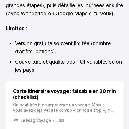
grandes étapes), puis détaille les journées ensuite
(avec Wanderlog ou Google Maps si tu veux).
Limites
:
Version gratuite souvent limitée (nombre
d’arrêts, options).
Couverture et qualité des POI variables selon
les pays.
Carte itinéraire voyage : faisable en 20 min
(checklist)
On peut très bien improviser un voyage. Mais si
vous avez déjà vécu le combo « on roule trop », « on
a raté un spot à 10 minutes », « on arrive de nuit et
Le Mag Voyage
Lisa
tout est fermé »… alors vous savez. Une carte
d’itinéraire, même simple, change complètement la