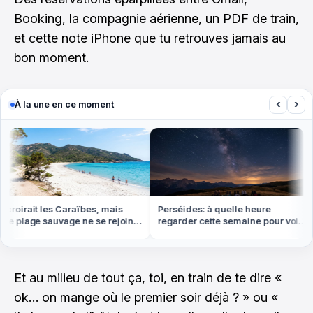
Booking, la compagnie aérienne, un PDF de train,
et cette note iPhone que tu retrouves jamais au
bon moment.
‹
›
À la une en ce moment
roirait les Caraïbes, mais
Perséides: à quelle heure
e plage sauvage ne se rejoint
regarder cette semaine pour voir
 pied ou en bateau
le plus d'étoiles filantes
Et au milieu de tout ça, toi, en train de te dire «
ok… on mange où le premier soir déjà ? » ou «