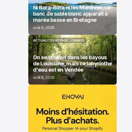
Ni Bora-Bora ni les Maldives, ce
banc de sable blanc apparaît à
marée basse en Bretagne
août 6, 2026
ACTUALITÉS VOYAGE
FRANCE
ACTUALITÉS VOYAGE
FRANCE
On se croirait dans les bayous
de Louisiane, mais ce labyrinthe
d'eau est en Vendée
août 6, 2026