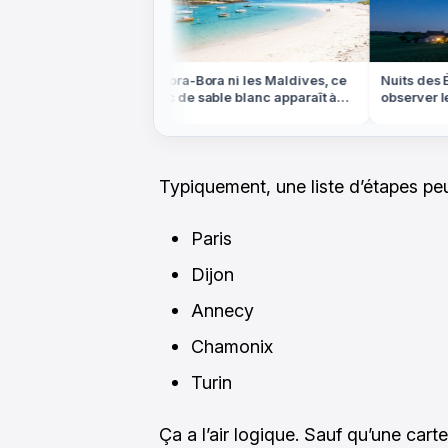
ns le Colorado,
Ni Bora-Bora ni les Maldives, ce
Nuits des Ét
'ocre rouge est
banc de sable blanc apparaît à
observer le 
marée basse en Bretagne
partout en F
Typiquement, une liste d’étapes peut
Paris
Dijon
Annecy
Chamonix
Turin
Ça a l’air logique. Sauf qu’une carte,