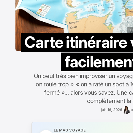
IT
Carte itinéraire
IT
facilemen
On peut très bien improviser un voyag
on roule trop », « on a raté un spot à 1
fermé »… alors vous savez. Une ca
complètement la 
juin 16, 2026
p
LE MAG VOYAGE