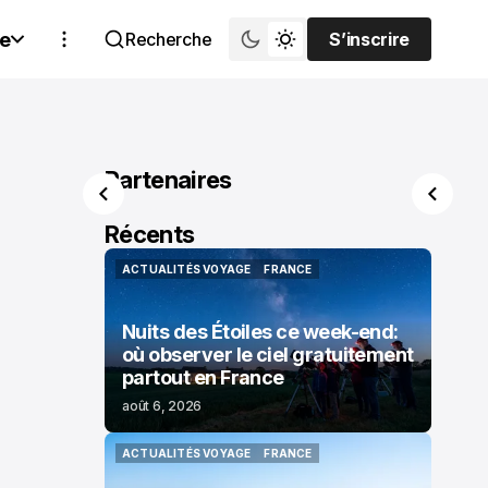
e
Recherche
S’inscrire
S’inscrire
Partenaires
Récents
ACTUALITÉS VOYAGE
FRANCE
ACTUALITÉS VOYAGE
FRANCE
Nuits des Étoiles ce week-end:
où observer le ciel gratuitement
partout en France
août 6, 2026
ACTUALITÉS VOYAGE
FRANCE
ACTUALITÉS VOYAGE
FRANCE