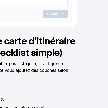
carte d’itinéraire
hecklist simple)
e, pas juste jolie, il faut qu’elle
ite vous ajoutez des couches selon
ée.
», pas les micro arrêts).