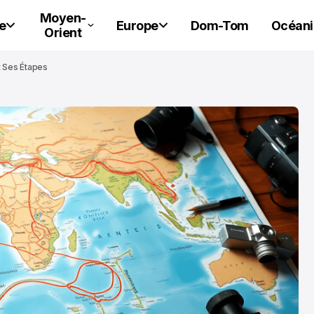
Moyen-
e
Europe
Dom-Tom
Océani
Orient
t Ses Étapes