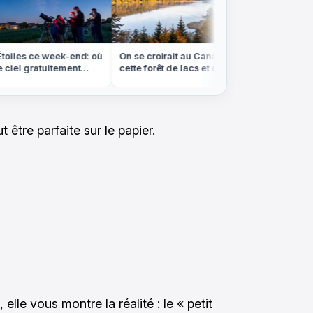
oiles ce week-end: où
On se croirait au Canada, mais
On croir
ciel gratuitement
cette forêt de lacs et de sapins est
canaux 
rance
dans les Vosges
sont en 
 être parfaite sur le papier.
 elle vous montre la réalité : le « petit