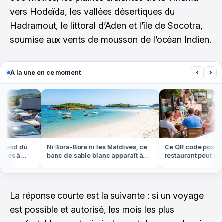
vers Hodeïda, les vallées désertiques du
Hadramout, le littoral d’Aden et l’île de Socotra,
soumise aux vents de mousson de l’océan Indien.
‹
›
À la une en ce moment
end du
Ni Bora-Bora ni les Maldives, ce
Ce QR code posé sur 
xes à
banc de sable blanc apparaît à
restaurant peut vider
marée basse en Bretagne
compte cet été
La réponse courte est la suivante : si un voyage
est possible et autorisé, les mois les plus