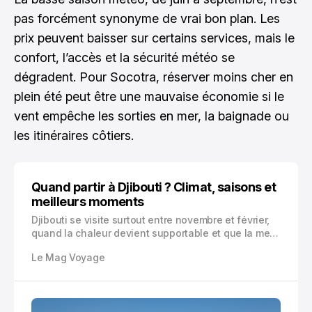
pas forcément synonyme de vrai bon plan. Les
prix peuvent baisser sur certains services, mais le
confort, l’accès et la sécurité météo se
dégradent. Pour Socotra, réserver moins cher en
plein été peut être une mauvaise économie si le
vent empêche les sorties en mer, la baignade ou
les itinéraires côtiers.
Quand partir à Djibouti ? Climat, saisons et
meilleurs moments
Djibouti se visite surtout entre novembre et février,
quand la chaleur devient supportable et que la mer
est excellente. Voici le guide complet pour choisir
Le Mag Voyage
vos dates selon météo, régions, activités, budget et
risques.