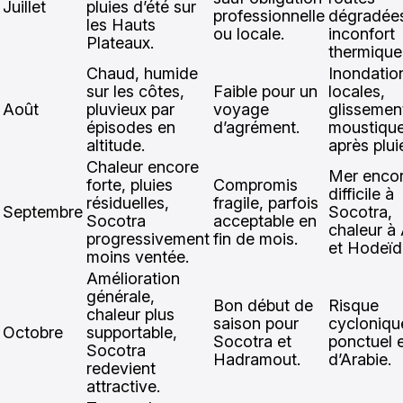
Juillet
pluies d’été sur
professionnelle
dégradée
les Hauts
ou locale.
inconfort
Plateaux.
thermique
Chaud, humide
Inondatio
sur les côtes,
Faible pour un
locales,
Août
pluvieux par
voyage
glissemen
épisodes en
d’agrément.
moustiqu
altitude.
après plui
Chaleur encore
Mer enco
forte, pluies
Compromis
difficile à
résiduelles,
fragile, parfois
Septembre
Socotra,
Socotra
acceptable en
chaleur à
progressivement
fin de mois.
et Hodeïd
moins ventée.
Amélioration
générale,
Bon début de
Risque
chaleur plus
saison pour
cycloniqu
Octobre
supportable,
Socotra et
ponctuel 
Socotra
Hadramout.
d’Arabie.
redevient
attractive.