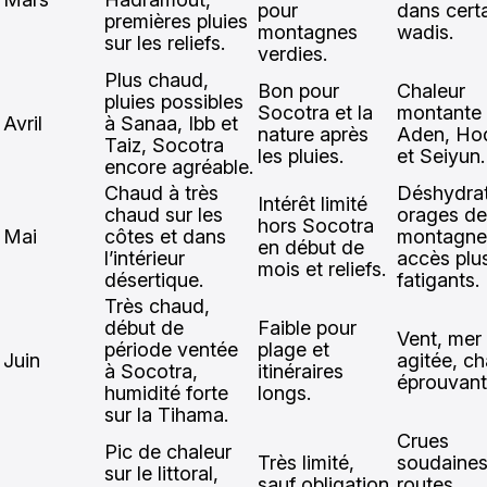
pour
dans cert
premières pluies
montagnes
wadis.
sur les reliefs.
verdies.
Plus chaud,
Bon pour
Chaleur
pluies possibles
Socotra et la
montante
Avril
à Sanaa, Ibb et
nature après
Aden, Ho
Taiz, Socotra
les pluies.
et Seiyun.
encore agréable.
Chaud à très
Déshydrat
Intérêt limité
chaud sur les
orages de
hors Socotra
Mai
côtes et dans
montagne
en début de
l’intérieur
accès plu
mois et reliefs.
désertique.
fatigants.
Très chaud,
début de
Faible pour
Vent, mer
période ventée
plage et
Juin
agitée, ch
à Socotra,
itinéraires
éprouvant
humidité forte
longs.
sur la Tihama.
Crues
Pic de chaleur
Très limité,
soudaines
sur le littoral,
sauf obligation
routes