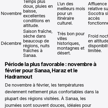
Temps plus
L’un des
Affluence
doux, pluies en
meilleurs mois
relative su
baisse,
Novembre
pour un
Socotra si
excellentes
itinéraire
accès
conditions en
culturel.
fonctionn
altitude.
Saison fraîche,
Très bon pour
sèche dans
Froid noc
villes
beaucoup de
en altitud
Décembre
historiques,
régions, nuits
disponibili
montagnes et
fraîches à
limitée.
désert.
Sanaa.
Période la plus favorable : novembre à
février pour Sanaa, Haraz et le
Hadramout
De novembre à février, les températures
deviennent nettement plus confortables dans la
plupart des régions visitées. À Sanaa, les
journées sont souvent douces, idéales pour