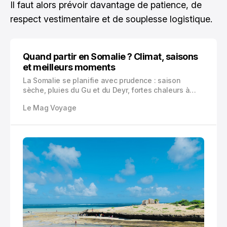
Il faut alors prévoir davantage de patience, de
respect vestimentaire et de souplesse logistique.
Quand partir en Somalie ? Climat, saisons
et meilleurs moments
La Somalie se planifie avec prudence : saison
sèche, pluies du Gu et du Deyr, fortes chaleurs à
Berbera, climat plus doux à Hargeisa, risques
Le Mag Voyage
d’inondation et contraintes de sécurité. Voici les
meilleurs mois selon votre itinéraire.