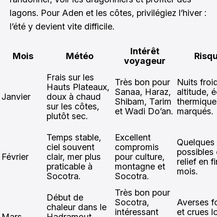
lagons. Pour Aden et les côtes, privilégiez l’hiver :
l’été y devient vite difficile.
Intérêt
Mois
Météo
Risq
voyageur
Frais sur les
Très bon pour
Nuits froi
Hauts Plateaux,
Sanaa, Haraz,
altitude, 
Janvier
doux à chaud
Shibam, Tarim
thermique
sur les côtes,
et Wadi Do’an.
marqués.
plutôt sec.
Temps stable,
Excellent
Quelques 
ciel souvent
compromis
possibles
Février
clair, mer plus
pour culture,
relief en f
praticable à
montagne et
mois.
Socotra.
Socotra.
Très bon pour
Début de
Socotra,
Averses f
chaleur dans le
intéressant
et crues l
Mars
Hadramout,