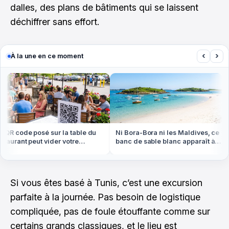
dalles, des plans de bâtiments qui se laissent
déchiffrer sans effort.
‹
›
À la une en ce moment
R code posé sur la table du
Ni Bora-Bora ni les Maldives, ce
aurant peut vider votre
banc de sable blanc apparaît à
te cet été
marée basse en Bretagne
Si vous êtes basé à Tunis, c’est une excursion
parfaite à la journée. Pas besoin de logistique
compliquée, pas de foule étouffante comme sur
certains grands classiques, et le lieu est