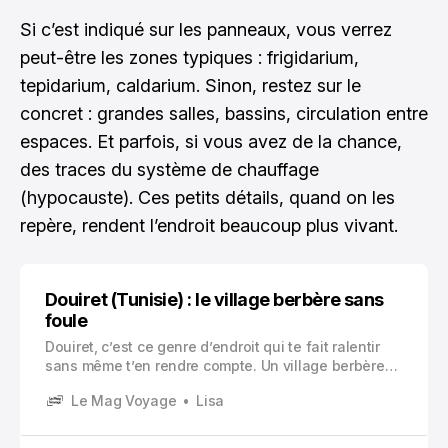
Si c’est indiqué sur les panneaux, vous verrez
peut-être les zones typiques : frigidarium,
tepidarium, caldarium. Sinon, restez sur le
concret : grandes salles, bassins, circulation entre
espaces. Et parfois, si vous avez de la chance,
des traces du système de chauffage
(hypocauste). Ces petits détails, quand on les
repère, rendent l’endroit beaucoup plus vivant.
Douiret (Tunisie) : le village berbère sans
foule
Douiret, c’est ce genre d’endroit qui te fait ralentir
sans même t’en rendre compte. Un village berbère
perché dans le sud tunisien, accroché au relief, loin
Le Mag Voyage
Lisa
du bruit et des circuits « on passe, on coche, on
repart ».