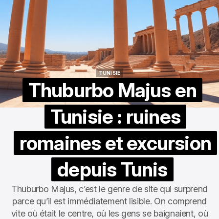
TUNISIE
TUNISIE
Thuburbo Majus en
Tunisie : ruines
romaines et excursion
depuis Tunis
Thuburbo Majus, c’est le genre de site qui surprend
parce qu’il est immédiatement lisible. On comprend
vite où était le centre, où les gens se baignaient, où