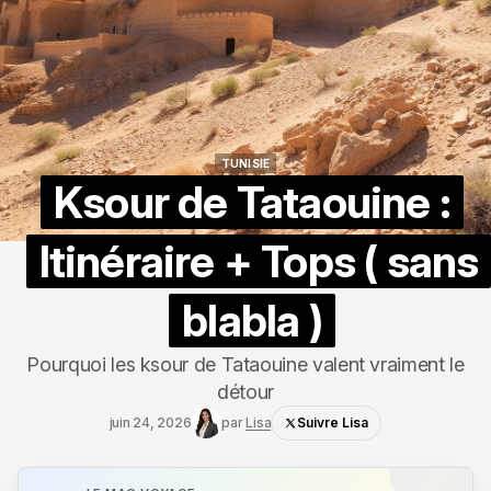
TUNISIE
TUNISIE
Ksour de Tataouine :
Itinéraire + Tops ( sans
blabla )
Pourquoi les ksour de Tataouine valent vraiment le
détour
juin 24, 2026
par
Lisa
Suivre Lisa