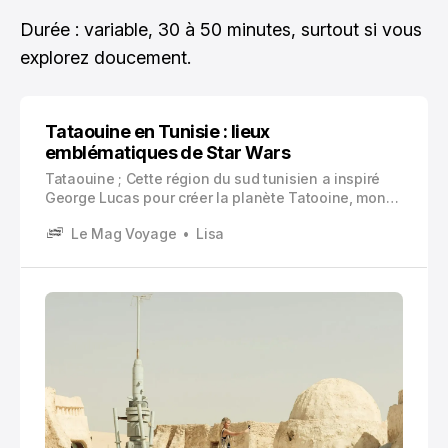
Durée : variable, 30 à 50 minutes, surtout si vous
explorez doucement.
Tataouine en Tunisie : lieux
emblématiques de Star Wars
Tataouine ; Cette région du sud tunisien a inspiré
George Lucas pour créer la planète Tatooine, monde
désertique emblématique de la saga. Comment les
Le Mag Voyage
Lisa
paysages arides, l’architecture troglodyte unique et
les villages fortifiés de Tataouine ont servi de toile
de fond aux aventures de Luke Skywalker.