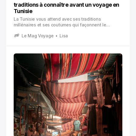
traditions à connaître avant un voyage en
Tunisie
La Tunisie vous attend avec ses traditions
millénaires et ses coutumes qui façonnent le
quotidien de ses habitants. Ce pays méditerranéen
Le Mag Voyage
Lisa
offre plus que des plages dorées et des sites
archéologiques : c’est une culture vivante, ancrée
dans l’Islam et enrichie par des siècles d’influences
diverses.