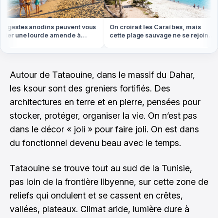
gestes anodins peuvent vous
On croirait les Caraïbes, mais
er une lourde amende à
cette plage sauvage ne se rejoint
ranger cet été
qu'à pied ou en bateau
Autour de Tataouine, dans le massif du Dahar,
les ksour sont des greniers fortifiés. Des
architectures en terre et en pierre, pensées pour
stocker, protéger, organiser la vie. On n’est pas
dans le décor « joli » pour faire joli. On est dans
du fonctionnel devenu beau avec le temps.
Tataouine se trouve tout au sud de la Tunisie,
pas loin de la frontière libyenne, sur cette zone de
reliefs qui ondulent et se cassent en crêtes,
vallées, plateaux. Climat aride, lumière dure à