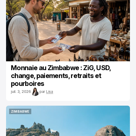
ZIMBABWE
Monnaie au Zimbabwe : ZiG, USD,
change, paiements, retraits et
pourboires
juil. 3, 2026
par
Lisa
ZIMBABWE
ZIMBABWE