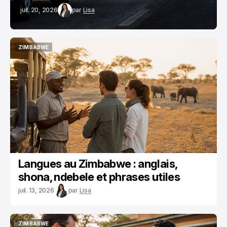
juil. 20, 2026
par
Lisa
ZIMBABWE
ZIMBABWE
Langues au Zimbabwe : anglais,
shona, ndebele et phrases utiles
juil. 13, 2026
par
Lisa
ZIMBABWE