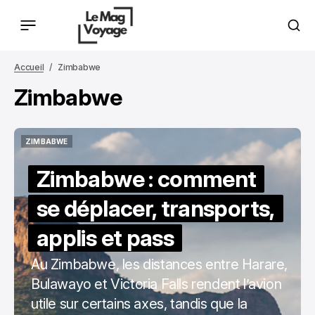
Accueil
Zimbabwe
Zimbabwe
ZIMBABWE
ZIMBABWE
Zimbabwe : comment
se déplacer, transports,
applis et pass
Au Zimbabwe, les distances entre Harare,
Bulawayo et Victoria Falls rendent l’avion
utile sur certains axes, tandis que la