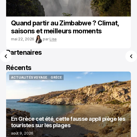
Quand partir au Zimbabwe ? Climat,
saisons et meilleurs moments
mai 22, 2026
par
Lisa
Partenaires
Récents
ACTUALITÉS VOYAGE
GRÈCE
ACTUALITÉS VOYAGE
GRÈCE
En Grèce cet été, cette fausse appli piège les
touristes sur les plages
août 9, 2026