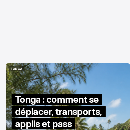
TONGA
TONGA
Tonga : comment se
déplacer, transports,
applis et pass