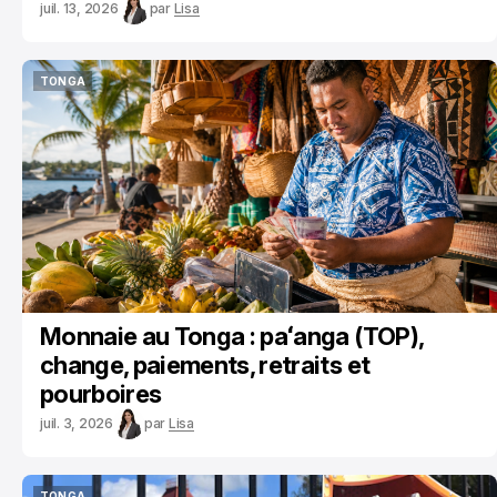
juil. 13, 2026
par
Lisa
TONGA
TONGA
Monnaie au Tonga : paʻanga (TOP),
change, paiements, retraits et
pourboires
juil. 3, 2026
par
Lisa
TONGA