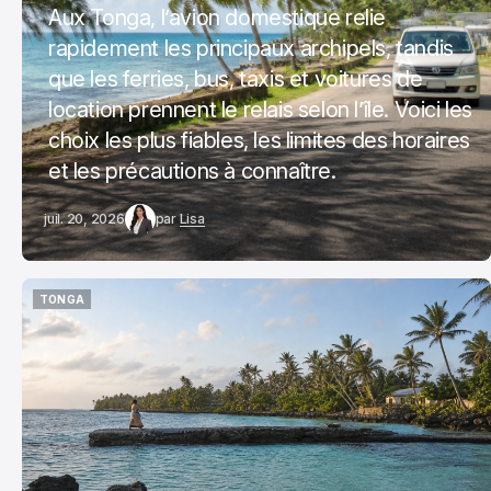
Aux Tonga, l’avion domestique relie
rapidement les principaux archipels, tandis
que les ferries, bus, taxis et voitures de
location prennent le relais selon l’île. Voici les
choix les plus fiables, les limites des horaires
et les précautions à connaître.
juil. 20, 2026
par
Lisa
TONGA
TONGA