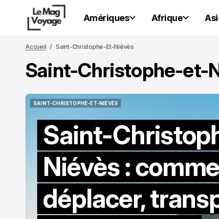
Amériques
Afrique
Asi
Accueil
Saint-Christophe-Et-Niévès
Saint-Christophe-et-
SAINT-CHRISTOPHE-ET-NIÉVÈS
SAINT-CHRISTOPHE-ET-NIÉVÈS
Saint-Christop
Niévès : comme
déplacer, trans