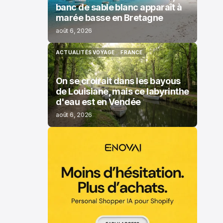
banc de sable blanc apparaît à
marée basse en Bretagne
août 6, 2026
ACTUALITÉS VOYAGE
FRANCE
ACTUALITÉS VOYAGE
FRANCE
On se croirait dans les bayous
de Louisiane, mais ce labyrinthe
d'eau est en Vendée
août 6, 2026