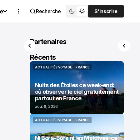
e
Recherche
S’inscrire
S’inscrire
Partenaires
Récents
ACTUALITÉS VOYAGE
FRANCE
ACTUALITÉS VOYAGE
FRANCE
Nuits des Étoiles ce week-end:
où observer le ciel gratuitement
partout en France
août 6, 2026
ACTUALITÉS VOYAGE
FRANCE
ACTUALITÉS VOYAGE
FRANCE
Ni Bora-Bora ni les Maldives, ce