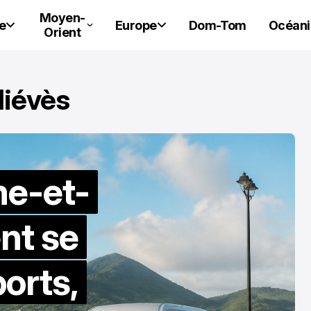
Moyen-
e
Europe
Dom-Tom
Océani
Orient
Niévès
he-et-
nt se
ports,