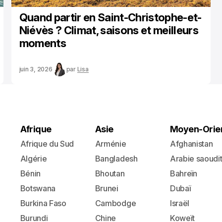
Quand partir en Saint-Christophe-et-
Niévès ? Climat, saisons et meilleurs
moments
juin 3, 2026
par
Lisa
Afrique
Asie
Moyen-Orie
Afrique du Sud
Arménie
Afghanistan
Algérie
Bangladesh
Arabie saoudi
Bénin
Bhoutan
Bahreïn
Botswana
Brunei
Dubaï
Burkina Faso
Cambodge
Israël
Burundi
Chine
Koweït