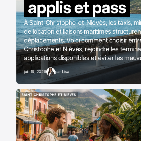
applis et pass
À Saint-Christophe-et-Niévès, les taxis, mi
de location et liaisons maritimes structuren
déplacements. Voici comment choisir entre
Christophe et Niévès, rejoindre les terminaux
applications disponibles et éviter les mauv
juil. 19, 2026
par
Lisa
SAINT-CHRISTOPHE-ET-NIÉVÈS
SAINT-CHRISTOPHE-ET-NIÉVÈS