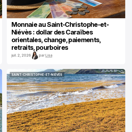
Monnaie au Saint-Christophe-et-
Niévès : dollar des Caraïbes
orientales, change, paiements,
retraits, pourboires
juil. 2, 2026
par
Lisa
SAINT-CHRISTOPHE-ET-NIÉVÈS
SAINT-CHRISTOPHE-ET-NIÉVÈS