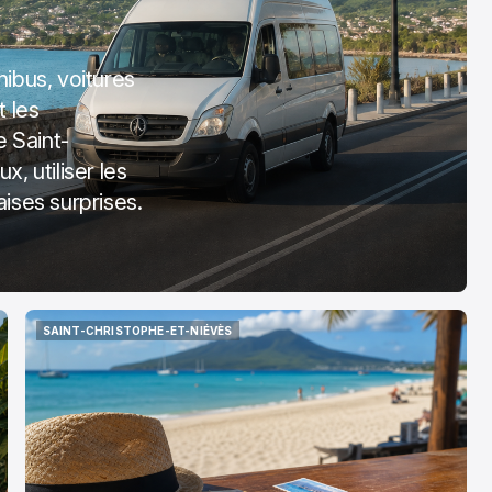
nibus, voitures
t les
 Saint-
, utiliser les
aises surprises.
SAINT-CHRISTOPHE-ET-NIÉVÈS
SAINT-CHRISTOPHE-ET-NIÉVÈS