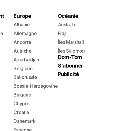
nt
Europe
Océanie
Albanie
Australie
te
Allemagne
Fidji
Andorre
Îles Marshall
Autriche
Îles Salomon
Dom-Tom
Azerbaïdjan
S'abonner
Belgique
Publicité
Biélorussie
Bosnie-Herzégovine
Bulgarie
Chypre
Croatie
Danemark
Espagne