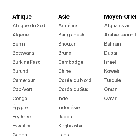
Afrique
Asie
Moyen-Orie
Afrique du Sud
Arménie
Afghanistan
Algérie
Bangladesh
Arabie saoudi
Bénin
Bhoutan
Bahreïn
Botswana
Brunei
Dubaï
Burkina Faso
Cambodge
Israël
Burundi
Chine
Koweït
Cameroun
Corée du Nord
Turquie
Cap-Vert
Corée du Sud
Oman
Congo
Inde
Qatar
Égypte
Indonésie
Érythrée
Japon
Eswatini
Kirghizistan
Gabon
Laos