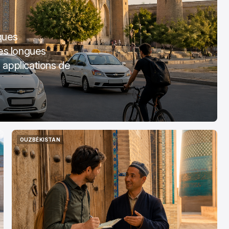
iques
les longues
 applications de
OUZBÉKISTAN
OUZBÉKISTAN