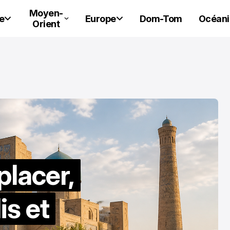
Moyen-
e
Europe
Dom-Tom
Océani
Orient
lacer,
is et