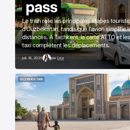
pass
Le train relie les principales étapes tourist
d’Ouzbékistan, tandis que l’avion simplifie 
distances. À Tachkent, la carte ATTO et les
taxi complètent les déplacements.
juil. 19, 2026
par
Lisa
OUZBÉKISTAN
OUZBÉKISTAN