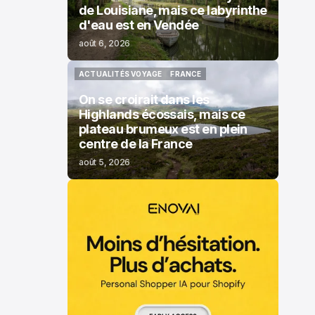
de Louisiane, mais ce labyrinthe
d'eau est en Vendée
août 6, 2026
ACTUALITÉS VOYAGE
FRANCE
ACTUALITÉS VOYAGE
FRANCE
On se croirait dans les
Highlands écossais, mais ce
plateau brumeux est en plein
centre de la France
août 5, 2026