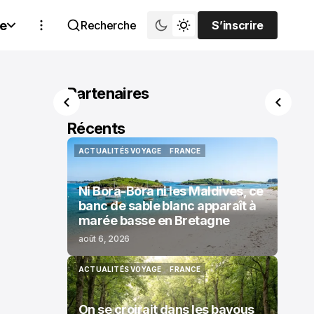
e
Recherche
S’inscrire
S’inscrire
Partenaires
Récents
ACTUALITÉS VOYAGE
FRANCE
ACTUALITÉS VOYAGE
FRANCE
Ni Bora-Bora ni les Maldives, ce
banc de sable blanc apparaît à
marée basse en Bretagne
août 6, 2026
ACTUALITÉS VOYAGE
FRANCE
ACTUALITÉS VOYAGE
FRANCE
On se croirait dans les bayous