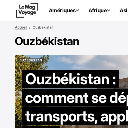
Amériques
Afrique
Asi
Accueil
Ouzbékistan
Ouzbékistan
OUZBÉKISTAN
OUZBÉKISTAN
Ouzbékistan :
comment se dép
transports, appl