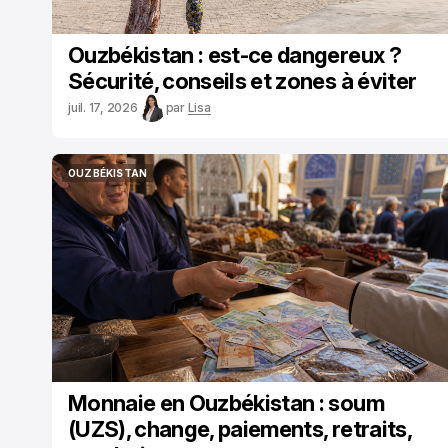
Ouzbékistan : est-ce dangereux ?
Sécurité, conseils et zones à éviter
juil. 17, 2026
par
Lisa
OUZBÉKISTAN
OUZBÉKISTAN
Monnaie en Ouzbékistan : soum
(UZS), change, paiements, retraits,