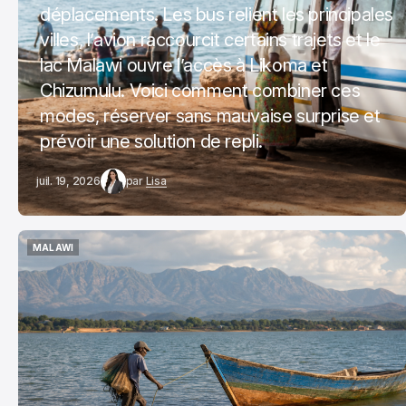
déplacements. Les bus relient les principales
villes, l’avion raccourcit certains trajets et le
lac Malawi ouvre l’accès à Likoma et
Chizumulu. Voici comment combiner ces
modes, réserver sans mauvaise surprise et
prévoir une solution de repli.
juil. 19, 2026
par
Lisa
MALAWI
MALAWI