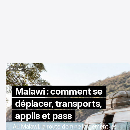
MALAWI
MALAWI
Malawi : comment se
déplacer, transports,
applis et pass
Au Malawi, la route domine largement les