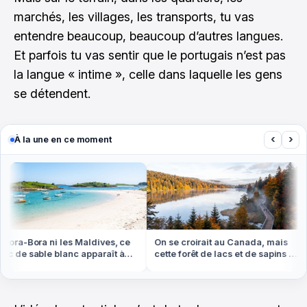
marchés, les villages, les transports, tu vas
entendre beaucoup, beaucoup d’autres langues.
Et parfois tu vas sentir que le portugais n’est pas
la langue « intime », celle dans laquelle les gens
se détendent.
‹
›
À la une en ce moment
ra-Bora ni les Maldives, ce
On se croirait au Canada, mais
de sable blanc apparaît à
cette forêt de lacs et de sapins est
e basse en Bretagne
dans les Vosges