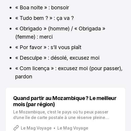
« Boa noite » : bonsoir
« Tudo bem ? » : ça va ?
« Obrigado » (homme) / « Obrigada »
(femme) : merci
« Por favor » : s’il vous plaît
« Desculpe » : désolé, excusez moi
« Com licença » : excusez moi (pour passer),
pardon
Quand partir au Mozambique ? Le meilleur
mois (par région)
Le Mozambique, c’est le pays où tu peux passer
d’une île de carte postale à une réserve pleine
d’éléphants en quelques jours.
Le Mag Voyage
Le Mag Voyage