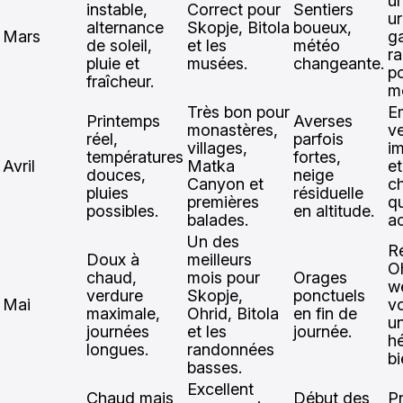
un
instable,
Correct pour
Sentiers
ur
alternance
Skopje, Bitola
boueux,
Mars
ga
de soleil,
et les
météo
r
pluie et
musées.
changeante.
po
fraîcheur.
m
Très bon pour
E
Printemps
Averses
monastères,
v
réel,
parfois
villages,
i
températures
fortes,
Avril
Matka
et
douces,
neige
Canyon et
c
pluies
résiduelle
premières
qu
possibles.
en altitude.
balades.
a
Un des
R
Doux à
meilleurs
Oh
chaud,
mois pour
Orages
w
verdure
Skopje,
ponctuels
Mai
v
maximale,
Ohrid, Bitola
en fin de
u
journées
et les
journée.
h
longues.
randonnées
bi
basses.
Excellent
Chaud mais
Début des
P