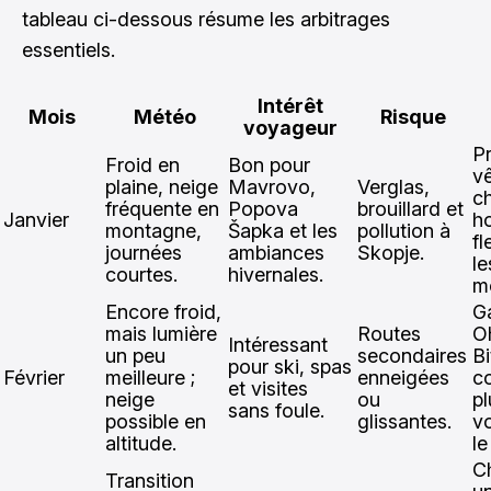
tableau ci-dessous résume les arbitrages
essentiels.
Intérêt
Mois
Météo
Risque
voyageur
P
Froid en
Bon pour
v
plaine, neige
Mavrovo,
Verglas,
c
fréquente en
Popova
brouillard et
Janvier
ho
montagne,
Šapka et les
pollution à
fl
journées
ambiances
Skopje.
le
courtes.
hivernales.
m
Encore froid,
G
mais lumière
Routes
O
Intéressant
un peu
secondaires
Bi
pour ski, spas
Février
meilleure ;
enneigées
c
et visites
neige
ou
pl
sans foule.
possible en
glissantes.
v
altitude.
le
C
Transition