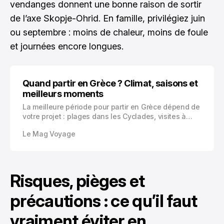
vendanges donnent une bonne raison de sortir
de l’axe Skopje-Ohrid. En famille, privilégiez juin
ou septembre : moins de chaleur, moins de foule
et journées encore longues.
Quand partir en Grèce ? Climat, saisons et
meilleurs moments
La meilleure période pour partir en Grèce dépend de
votre projet : plages dans les Cyclades, visites à
Athènes, randonnée en Crète ou séjour à Corfou.
Le Mag Voyage
Voici le guide complet mois par mois pour choisir vos
dates.
Risques, pièges et
précautions : ce qu’il faut
vraiment éviter en