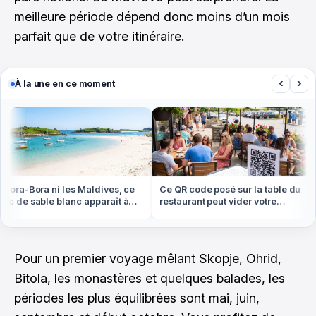
meilleure période dépend donc moins d’un mois
parfait que de votre itinéraire.
‹
›
À la une en ce moment
ora-Bora ni les Maldives, ce
Ce QR code posé sur la table du
c de sable blanc apparaît à
restaurant peut vider votre
ée basse en Bretagne
compte cet été
Pour un premier voyage mêlant Skopje, Ohrid,
Bitola, les monastères et quelques balades, les
périodes les plus équilibrées sont mai, juin,