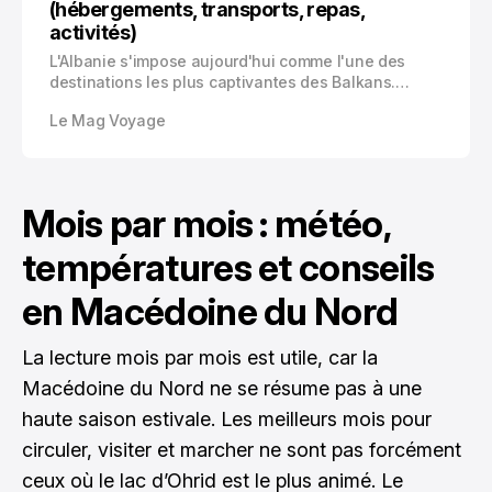
(hébergements, transports, repas,
activités)
L'Albanie s'impose aujourd'hui comme l'une des
destinations les plus captivantes des Balkans.
Nichée entre la Grèce, la Macédoine du Nord, le
Le Mag Voyage
Kosovo et le Monténégro, cette perle de l'Adriatique
attire chaque année davantage de voyageurs en
quête d'authenticité.
Mois par mois : météo,
températures et conseils
en Macédoine du Nord
La lecture mois par mois est utile, car la
Macédoine du Nord ne se résume pas à une
haute saison estivale. Les meilleurs mois pour
circuler, visiter et marcher ne sont pas forcément
ceux où le lac d’Ohrid est le plus animé. Le