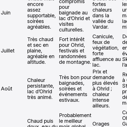
compromis
encore
fortes
le
pour
assez
chaleurs
ur
Juin
baignade au
supportable,
dans la
ma
lac d’Ohrid et
soirées
vallée du
la
visites
agréables.
Vardar.
mi
culturelles.
Canicule,
D
Très chaud
Fort intérêt
feux de
de
et sec en
pour Ohrid,
végétation,
en
Juillet
plaine,
festivals et
forte
év
agréable en
randonnées
affluence au
S
altitude.
de montagne.
lac.
l’
Prix et
R
Très bon pour
demande
Chaleur
à 
baignades,
plus élevés
persistante,
S
Août
soirées et
à Ohrid ;
lac d’Ohrid
p
événements
chaleur
très animé.
d
estivaux.
intense
m
ailleurs.
C
Probablement
Oh
Chaud puis
le meilleur
Orages
Ga
doux, eau du
mois global