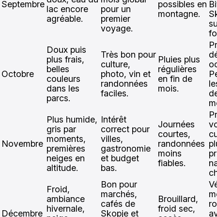
Septembre
possibles en
Bi
lac encore
pour un
montagne.
S
agréable.
premier
su
voyage.
fo
Pr
Doux puis
Très bon pour
d
plus frais,
Pluies plus
culture,
o
belles
régulières
Octobre
photo, vin et
Pe
couleurs
en fin de
randonnées
le
dans les
mois.
faciles.
d
parcs.
m
P
Plus humide,
Intérêt
Journées
v
gris par
correct pour
courtes,
cu
moments,
villes,
Novembre
randonnées
pl
premières
gastronomie
moins
p
neiges en
et budget
fiables.
n
altitude.
bas.
c
Bon pour
Vé
Froid,
marchés,
m
ambiance
Brouillard,
cafés de
ro
hivernale,
froid sec,
Décembre
Skopje et
a