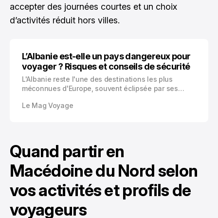
accepter des journées courtes et un choix
d’activités réduit hors villes.
L’Albanie est-elle un pays dangereux pour
voyager ? Risques et conseils de sécurité
L'Albanie reste l'une des destinations les plus
méconnues d'Europe, souvent éclipsée par ses
voisins méditerranéens. Ce petit pays des Balkans,
Le Mag Voyage
niché entre la Grèce, la Macédoine du Nord, le
Kosovo et le Monténégro, offre pourtant des
paysages spectaculaires et une histoire fascinante.
Quand partir en
Macédoine du Nord selon
vos activités et profils de
voyageurs