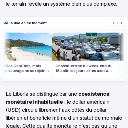
le terrain révèle un système bien plus complexe.
‹
›
À la une en ce moment
it les Caraïbes, mais
Chassé-croisé du week-end du
Pers
ge sauvage ne se rejoint
15 août: les jours et les axes à
rega
d ou en bateau
éviter absolument
le pl
Le Libéria se distingue par une
coexistence
monétaire inhabituelle
: le dollar américain
(USD) circule librement aux côtés du dollar
libérien et bénéficie même d'un statut de monnaie
légale. Cette dualité monétaire n'est pas qu'une