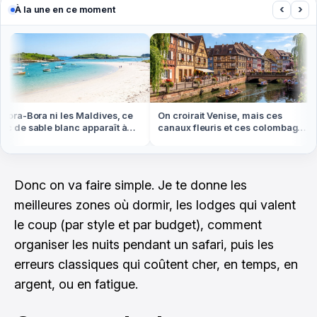
‹
›
À la une en ce moment
ora-Bora ni les Maldives, ce
On croirait Venise, mais ces
 de sable blanc apparaît à
canaux fleuris et ces colombages
e basse en Bretagne
sont en Alsace
Donc on va faire simple. Je te donne les
meilleures zones où dormir, les lodges qui valent
le coup (par style et par budget), comment
organiser les nuits pendant un safari, puis les
erreurs classiques qui coûtent cher, en temps, en
argent, ou en fatigue.