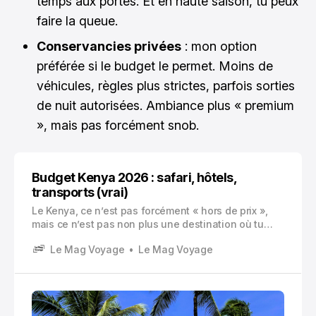
temps aux portes. Et en haute saison, tu peux
faire la queue.
Conservancies privées
: mon option
préférée si le budget le permet. Moins de
véhicules, règles plus strictes, parfois sorties
de nuit autorisées. Ambiance plus « premium
», mais pas forcément snob.
Budget Kenya 2026 : safari, hôtels,
transports (vrai)
Le Kenya, ce n’est pas forcément « hors de prix »,
mais ce n’est pas non plus une destination où tu
improvises trois jours avant avec un budget flou. Le
Le Mag Voyage
Le Mag Voyage
coût dépend énormément de deux choses : ton
niveau de confort (surtout en safari) et ta manière
de te déplacer.