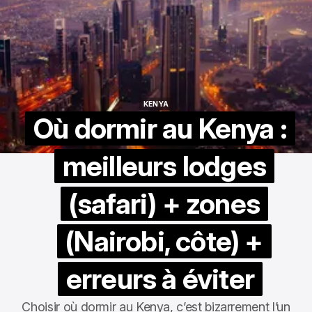
KENYA
KENYA
Où dormir au Kenya :
meilleurs lodges
(safari) + zones
(Nairobi, côte) +
erreurs à éviter
Choisir où dormir au Kenya, c’est bizarrement l’un