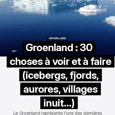
GROENLAND
GROENLAND
Groenland : 30
choses à voir et à faire
(icebergs, fjords,
aurores, villages
inuit…)
Le Groenland représente l'une des dernières