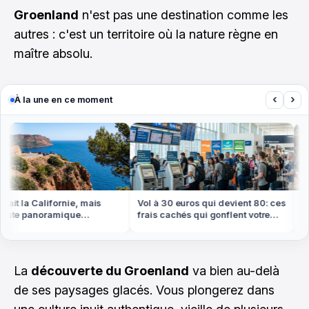
Groenland
n'est pas une destination comme les
autres : c'est un territoire où la nature règne en
maître absolu.
‹
›
À la une en ce moment
it la Californie, mais
Vol à 30 euros qui devient 80: ces
On c
ute panoramique
frais cachés qui gonflent votre
cett
be la Méditerranée
billet cet été
qu'à
La
découverte du Groenland
va bien au-delà
de ses paysages glacés. Vous plongerez dans