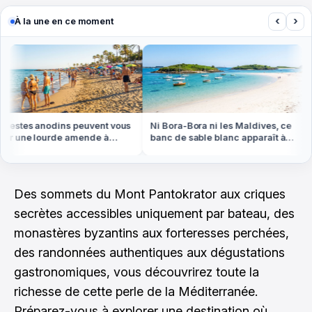
‹
›
À la une en ce moment
estes anodins peuvent vous
Ni Bora-Bora ni les Maldives, ce
N
r une lourde amende à
banc de sable blanc apparaît à
o
nger cet été
marée basse en Bretagne
p
Des sommets du Mont Pantokrator aux criques
secrètes accessibles uniquement par bateau, des
monastères byzantins aux forteresses perchées,
des randonnées authentiques aux dégustations
gastronomiques, vous découvrirez toute la
richesse de cette perle de la Méditerranée.
Préparez-vous à explorer une destination où