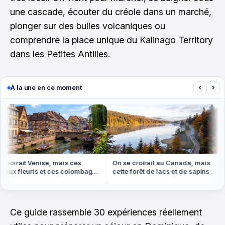
une cascade, écouter du créole dans un marché,
plonger sur des bulles volcaniques ou
comprendre la place unique du Kalinago Territory
dans les Petites Antilles.
‹
›
À la une en ce moment
roirait Venise, mais ces
On se croirait au Canada, mais
ux fleuris et ces colombages
cette forêt de lacs et de sapins est
 en Alsace
dans les Vosges
Ce guide rassemble 30 expériences réellement