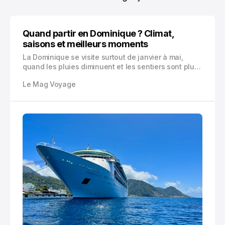
Quand partir en Dominique ? Climat,
saisons et meilleurs moments
La Dominique se visite surtout de janvier à mai,
quand les pluies diminuent et les sentiers sont plus
praticables. Voici comment choisir vos dates selon
Le Mag Voyage
météo, cyclones, randonnées, plongée, budget et
festivals.