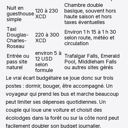
Chambre double
Nuit en
120 à 230
basique, souvent hors
guesthouse
XCD
haute saison et hors
simple
taxes éventuelles
Taxi
Environ 1 h 15 à 1 h 30
Douglas-
220 à 300
selon route, météo et
Charles-
XCD
circulation
Roseau
environ 5 à
Entrée ou
Trafalgar Falls, Emerald
12 USD
pass site
Pool, Middleham Falls
selon
naturel
ou autres sites gérés
formule
Le vrai écart budgétaire se joue donc sur trois
postes : dormir, bouger, être accompagné. Un
voyageur qui prend les bus et marche beaucoup
peut limiter ses dépenses quotidiennes. Un
couple qui loue une voiture et choisit des
écolodges dans la forêt ou sur la côte nord peut
facilement doubler son budget journalier.