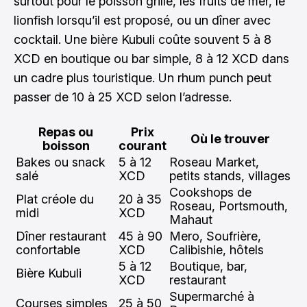
surtout pour le poisson grillé, les fruits de mer, le
lionfish lorsqu’il est proposé, ou un dîner avec
cocktail. Une bière Kubuli coûte souvent 5 à 8
XCD en boutique ou bar simple, 8 à 12 XCD dans
un cadre plus touristique. Un rhum punch peut
passer de 10 à 25 XCD selon l’adresse.
Repas ou
Prix
Où le trouver
boisson
courant
Bakes ou snack
5 à 12
Roseau Market,
salé
XCD
petits stands, villages
Cookshops de
Plat créole du
20 à 35
Roseau, Portsmouth,
midi
XCD
Mahaut
Dîner restaurant
45 à 90
Mero, Soufrière,
confortable
XCD
Calibishie, hôtels
5 à 12
Boutique, bar,
Bière Kubuli
XCD
restaurant
Supermarché à
Courses simples
25 à 50