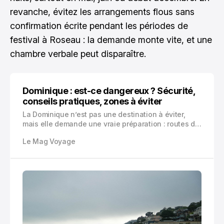
revanche, évitez les arrangements flous sans
confirmation écrite pendant les périodes de
festival à Roseau : la demande monte vite, et une
chambre verbale peut disparaître.
Dominique : est-ce dangereux ? Sécurité,
conseils pratiques, zones à éviter
La Dominique n’est pas une destination à éviter,
mais elle demande une vraie préparation : routes de
montagne, cyclones, sentiers isolés, vols
Le Mag Voyage
opportunistes à Roseau ou Portsmouth. Voici les
bons réflexes pour voyager sereinement.