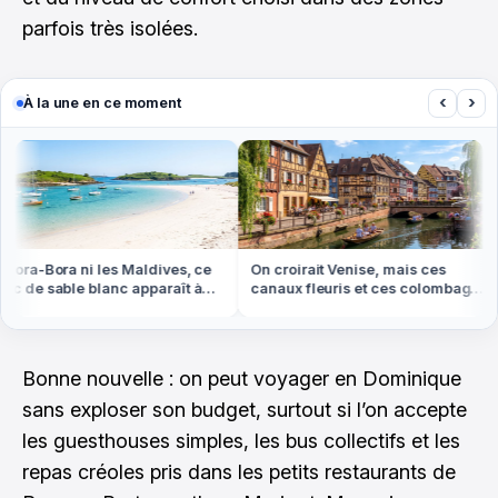
parfois très isolées.
‹
›
À la une en ce moment
ora-Bora ni les Maldives, ce
On croirait Venise, mais ces
c de sable blanc apparaît à
canaux fleuris et ces colombages
ée basse en Bretagne
sont en Alsace
Bonne nouvelle : on peut voyager en Dominique
sans exploser son budget, surtout si l’on accepte
les guesthouses simples, les bus collectifs et les
repas créoles pris dans les petits restaurants de