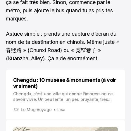
ça se fait très bien. Sinon, commence par le
métro, puis ajoute le bus quand tu as pris tes
marques.
Astuce simple : prends une capture d’écran du
nom de ta destination en chinois. Même juste «
春熙路 » (Chunxi Road) ou « 宽窄巷子 »
(Kuanzhai Alley). Ça aide énormément.
Chengdu : 10 musées & monuments (à voir
vraiment)
Chengdu, c’est une ville qui donne l’impression de
savoir vivre. Un peu lente, un peu bruyante, très
verte par endroits. On y vient parfois pour les
Le Mag Voyage
Lisa
pandas, oui, mais on reste souvent pour tout le
reste.