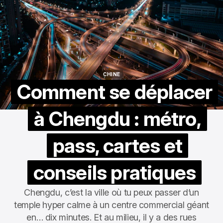
CHINE
CHINE
Comment se déplacer
à Chengdu : métro,
pass, cartes et
conseils pratiques
Chengdu, c’est la ville où tu peux passer d’un
temple hyper calme à un centre commercial géant
en… dix minutes. Et au milieu, il y a des rues