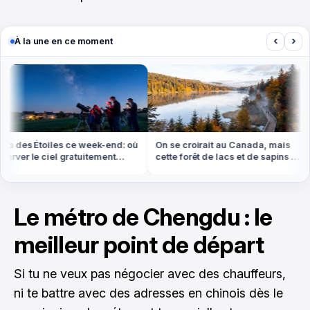
‹
›
À la une en ce moment
s des Étoiles ce week-end: où
On se croirait au Canada, mais
rver le ciel gratuitement
cette forêt de lacs et de sapins est
out en France
dans les Vosges
Le métro de Chengdu : le
meilleur point de départ
Si tu ne veux pas négocier avec des chauffeurs,
ni te battre avec des adresses en chinois dès le