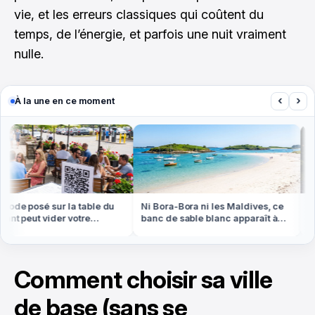
vie, et les erreurs classiques qui coûtent du
temps, de l’énergie, et parfois une nuit vraiment
nulle.
‹
›
À la une en ce moment
de posé sur la table du
Ni Bora-Bora ni les Maldives, ce
On c
t peut vider votre
banc de sable blanc apparaît à
forê
et été
marée basse en Bretagne
les 
Comment choisir sa ville
de base (sans se