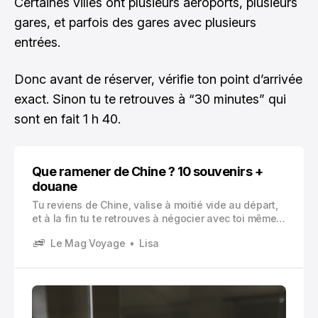
Certaines villes ont plusieurs aéroports, plusieurs
gares, et parfois des gares avec plusieurs
entrées.
Donc avant de réserver, vérifie ton point d’arrivée
exact. Sinon tu te retrouves à “30 minutes” qui
sont en fait 1 h 40.
Que ramener de Chine ? 10 souvenirs +
douane
Tu reviens de Chine, valise à moitié vide au départ,
et à la fin tu te retrouves à négocier avec toi même
pour savoir si tu prends un second bagage.
Le Mag Voyage
Lisa
Classique.