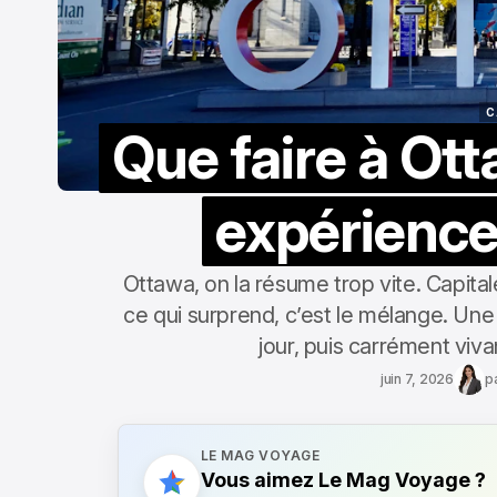
C
Que faire à Otta
C
expérience
Ottawa, on la résume trop vite. Capitale
ce qui surprend, c’est le mélange. Une 
jour, puis carrément viva
juin 7, 2026
p
LE MAG VOYAGE
Vous aimez Le Mag Voyage ?