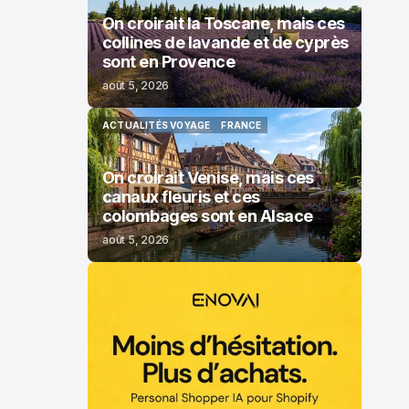
On croirait la Toscane, mais ces
collines de lavande et de cyprès
sont en Provence
août 5, 2026
ACTUALITÉS VOYAGE
FRANCE
ACTUALITÉS VOYAGE
FRANCE
On croirait Venise, mais ces
canaux fleuris et ces
colombages sont en Alsace
août 5, 2026