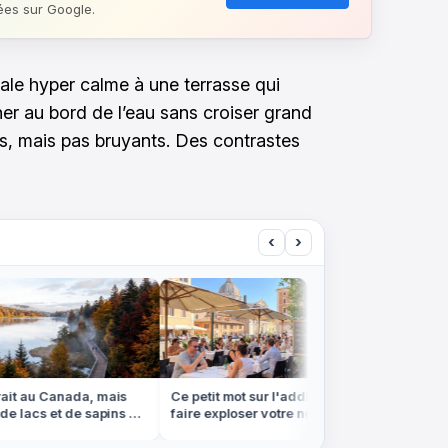
ées sur Google.
ale hyper calme à une terrasse qui
her au bord de l’eau sans croiser grand
es, mais pas bruyants. Des contrastes
‹
›
it au Canada, mais
Ce petit mot sur l'addition peut
On se cr
e lacs et de sapins est
faire exploser votre note au
ces volc
sges
restaurant en Italie
sont en