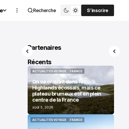
e
Recherche
S’inscrire
S’inscrire
Partenaires
Récents
ACTUALITÉS VOYAGE
FRANCE
ACTUALITÉS VOYAGE
FRANCE
On se croirait dans les
Highlands écossais, mais ce
plateau brumeux est en plein
centre de la France
août 5, 2026
ACTUALITÉS VOYAGE
FRANCE
ACTUALITÉS VOYAGE
FRANCE