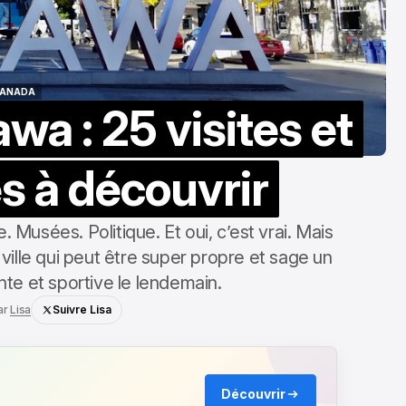
ANADA
wa : 25 visites et
ANADA
s à découvrir
. Musées. Politique. Et oui, c’est vrai. Mais
ville qui peut être super propre et sage un
nte et sportive le lendemain.
ar
Lisa
Suivre Lisa
Découvrir