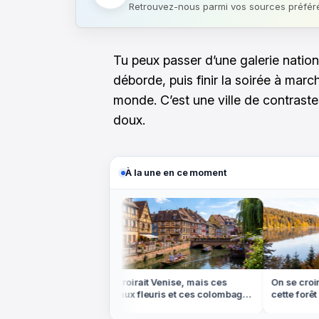
Retrouvez-nous parmi vos sources préfér
Tu peux passer d’une galerie nation
déborde, puis finir la soirée à marc
monde. C’est une ville de contrast
doux.
À la une en ce moment
eychelles, mais
On croirait Venise, mais ces
On se croira
rme de coquillage
canaux fleuris et ces colombages
cette forêt d
sont en Alsace
dans les Vo