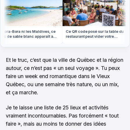
ora-Bora ni les Maldives, ce
Ce QR code posé sur la table du
 de sable blanc apparaît à
restaurant peut vider votre
e basse en Bretagne
compte cet été
Et le truc, c’est que la ville de Québec et la région
autour, ce n’est pas « un seul voyage ». Tu peux
faire un week end romantique dans le Vieux
Québec, ou une semaine très nature, ou un mix,
et ça marche.
Je te laisse une liste de 25 lieux et activités
vraiment incontournables. Pas forcément « tout
faire », mais au moins te donner des idées