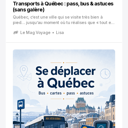
Transports à Québec : pass, bus & astuces
(sans galère)
Québec, c’est une ville qui se visite très bien à
pied… jusqu’au moment où tu réalises que « tout est
proche » veut parfois dire « proche, mais en montée
Le Mag Voyage
Lisa
». Et là, soudain, le bus devient ton meilleur ami. Ou
le traversier. Ou un mix des deux.