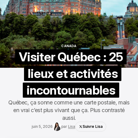
CANADA
CANADA
Visiter Québec : 25
lieux et activités
incontournables
Québec, ça sonne comme une carte postale, mais
en vrai c’est plus vivant que ça. Plus contrasté
aussi.
juin 5, 2026
par
Lisa
Suivre Lisa