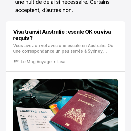
une nuit de délai si nécessaire. Certains
acceptent, d’autres non.
Visa transit Australie : escale OK ou visa
requis ?
Vous avez un vol avec une escale en Australie. Ou
une correspondance un peu serrée à Sydney,
Melbourne, Brisbane, Perth. Et forcément, la
Le Mag Voyage
Lisa
question arrive vite, souvent trop tard, genre la veille
du départ.