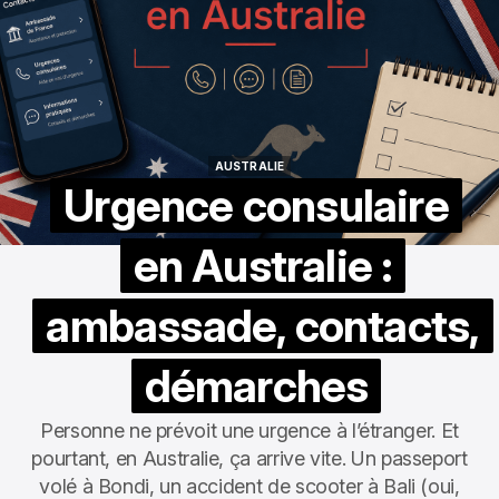
AUSTRALIE
AUSTRALIE
Urgence consulaire
en Australie :
ambassade, contacts,
démarches
Personne ne prévoit une urgence à l’étranger. Et
pourtant, en Australie, ça arrive vite. Un passeport
volé à Bondi, un accident de scooter à Bali (oui,