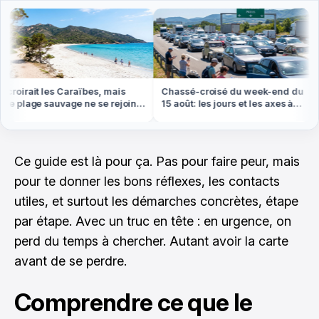
roirait les Caraïbes, mais
Chassé-croisé du week-end du
e plage sauvage ne se rejoint
15 août: les jours et les axes à
 pied ou en bateau
éviter absolument
Ce guide est là pour ça. Pas pour faire peur, mais
pour te donner les bons réflexes, les contacts
utiles, et surtout les démarches concrètes, étape
par étape. Avec un truc en tête : en urgence, on
perd du temps à chercher. Autant avoir la carte
avant de se perdre.
Comprendre ce que le