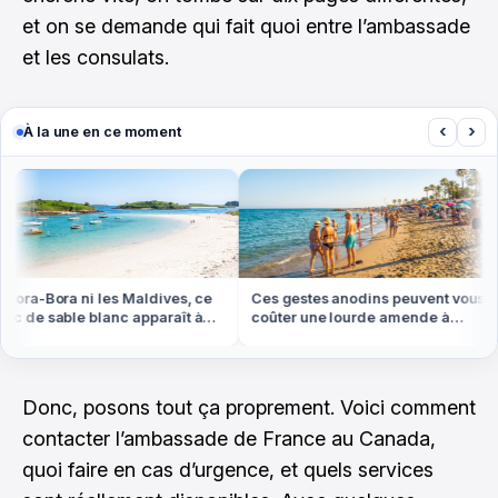
et on se demande qui fait quoi entre l’ambassade
et les consulats.
‹
›
À la une en ce moment
ora-Bora ni les Maldives, ce
Ces gestes anodins peuvent vous
 de sable blanc apparaît à
coûter une lourde amende à
e basse en Bretagne
l'étranger cet été
Donc, posons tout ça proprement. Voici comment
contacter l’ambassade de France au Canada,
quoi faire en cas d’urgence, et quels services