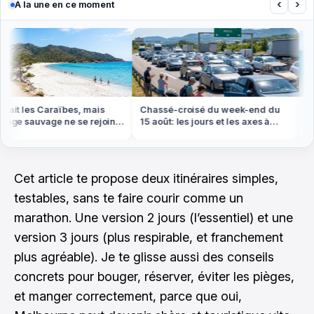
‹
›
À la une en ce moment
it les Caraïbes, mais
Chassé-croisé du week-end du
Ni B
ge sauvage ne se rejoint
15 août: les jours et les axes à
banc
d ou en bateau
éviter absolument
maré
Cet article te propose deux itinéraires simples,
testables, sans te faire courir comme un
marathon. Une version 2 jours (l’essentiel) et une
version 3 jours (plus respirable, et franchement
plus agréable). Je te glisse aussi des conseils
concrets pour bouger, réserver, éviter les pièges,
et manger correctement, parce que oui,