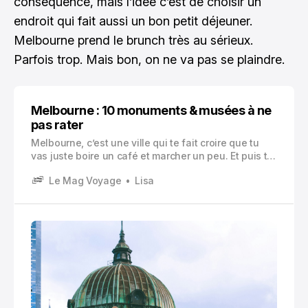
conséquence, mais l’idée c’est de choisir un
endroit qui fait aussi un bon petit déjeuner.
Melbourne prend le brunch très au sérieux.
Parfois trop. Mais bon, on ne va pas se plaindre.
Melbourne : 10 monuments & musées à ne
pas rater
Melbourne, c’est une ville qui te fait croire que tu
vas juste boire un café et marcher un peu. Et puis tu
te retrouves, trois heures plus tard, à fixer un vitrail,
Le Mag Voyage
Lisa
à lire l’histoire d’un match de footy de 1970, ou à
lever la tête devant une flèche néogothique en plein
centre.