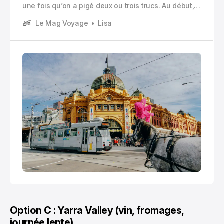
une fois qu’on a pigé deux ou trois trucs. Au début,
tu arrives, tu vois des trams partout, des panneaux
Le Mag Voyage
Lisa
un peu différents, des portiques pas toujours
présents, et tout le monde a l’air de savoir
exactement où monter et où descendre.
Option C : Yarra Valley (vin, fromages,
journée lente)