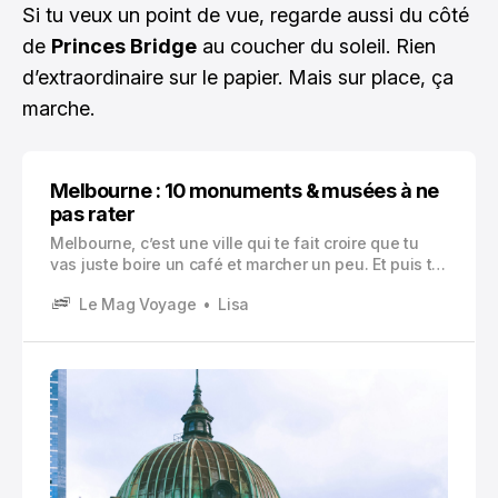
Si tu veux un point de vue, regarde aussi du côté
de
Princes Bridge
au coucher du soleil. Rien
d’extraordinaire sur le papier. Mais sur place, ça
marche.
Melbourne : 10 monuments & musées à ne
pas rater
Melbourne, c’est une ville qui te fait croire que tu
vas juste boire un café et marcher un peu. Et puis tu
te retrouves, trois heures plus tard, à fixer un vitrail,
Le Mag Voyage
Lisa
à lire l’histoire d’un match de footy de 1970, ou à
lever la tête devant une flèche néogothique en plein
centre.