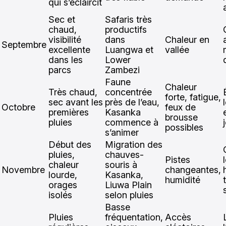
qui s’éclaircit
Sec et
Safaris très
chaud,
productifs
visibilité
dans
Chaleur en
Septembre
excellente
Luangwa et
vallée
dans les
Lower
parcs
Zambezi
Faune
Chaleur
Très chaud,
concentrée
forte, fatigue,
sec avant les
près de l’eau,
Octobre
feux de
premières
Kasanka
brousse
pluies
commence à
possibles
s’animer
Début des
Migration des
pluies,
chauves-
Pistes
chaleur
souris à
Novembre
changeantes,
lourde,
Kasanka,
humidité
orages
Liuwa Plain
isolés
selon pluies
Basse
Pluies
fréquentation,
Accès