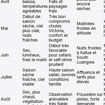
Avril
baisse,
Falls et
encore
températures
paysages
sèches
agréables
frais
Début de
Très bon
saison
compromis
Matinées
sèche, ciel
chutes
Mai
froides en
plus clair,
Victoria,
altitude
nuits
confort et
fraîches
budget
Début très
Nuits froides
Sec,
favorable
à Kafue et
Juin
lumineux,
pour safaris
South
frais le matin
et self-drive
Luangwa
prudent
Saison
Haute saison
Affluence et
sèche
safari, bonnes
Juillet
tarifs plus
fraîche, ciel
conditions
élevés
stable
famille
Sec, plus
Observation
Poussière sur
chaud,
Août
animalière
pistes, forte
végétation
très fiable
demande