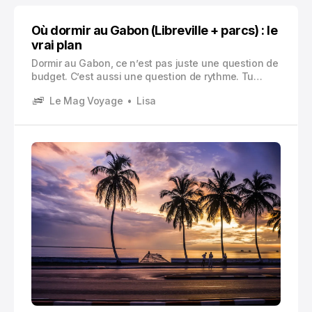
Où dormir au Gabon (Libreville + parcs) : le
vrai plan
Dormir au Gabon, ce n’est pas juste une question de
budget. C’est aussi une question de rythme. Tu
viens pour bosser à Libreville et tu veux des trajets
Le Mag Voyage
Lisa
simples, ou tu viens pour respirer et tu rêves déjà de
mangroves et de forêt. Parfois tu veux tout
mélanger, ce qui est… ambitieux, mais faisable.