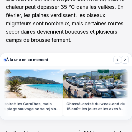
chaleur peut dépasser 35 °C dans les vallées. En
février, les plaines verdissent, les oiseaux
migrateurs sont nombreux, mais certaines routes
secondaires deviennent boueuses et plusieurs
camps de brousse ferment.
‹
›
À la une en ce moment
roirait les Caraïbes, mais
Chassé-croisé du week-end du
e plage sauvage ne se rejoint
15 août: les jours et les axes à
 pied ou en bateau
éviter absolument