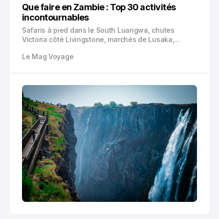
Que faire en Zambie : Top 30 activités
incontournables
Safaris à pied dans le South Luangwa, chutes
Victoria côté Livingstone, marchés de Lusaka,
plaines du Barotseland, rafting sur le Zambèze :
Le Mag Voyage
voici 30 expériences concrètes pour construire un
voyage utile, intense et bien préparé en Zambie.