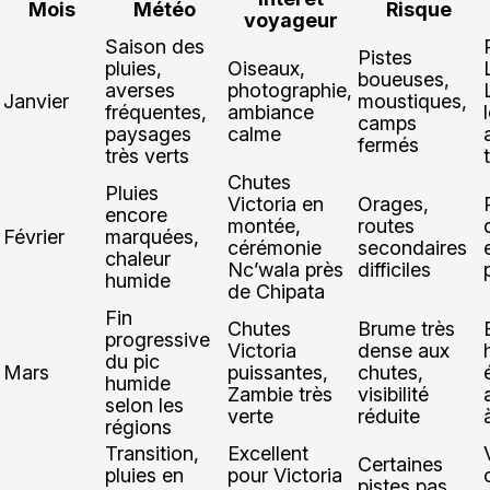
Mois
Météo
Risque
voyageur
Saison des
Pistes
pluies,
Oiseaux,
boueuses,
averses
photographie,
Janvier
moustiques,
fréquentes,
ambiance
camps
paysages
calme
fermés
très verts
Chutes
Pluies
Victoria en
Orages,
encore
montée,
routes
Février
marquées,
cérémonie
secondaires
chaleur
Nc’wala près
difficiles
humide
de Chipata
Fin
Chutes
Brume très
progressive
Victoria
dense aux
du pic
Mars
puissantes,
chutes,
humide
Zambie très
visibilité
selon les
verte
réduite
régions
Transition,
Excellent
Certaines
pluies en
pour Victoria
pistes pas