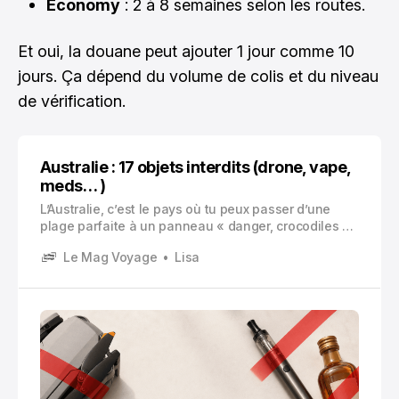
Économy
: 2 à 8 semaines selon les routes.
Et oui, la douane peut ajouter 1 jour comme 10
jours. Ça dépend du volume de colis et du niveau
de vérification.
Australie : 17 objets interdits (drone, vape,
meds… )
L’Australie, c’est le pays où tu peux passer d’une
plage parfaite à un panneau « danger, crocodiles »
en dix minutes. Et côté douanes, c’est pareil. Tout a
Le Mag Voyage
Lisa
l’air simple… jusqu’au moment où tu réalises que ce
qui est banal chez toi peut être confisqué, taxé, ou
te mettre dans une mauvaise situation.