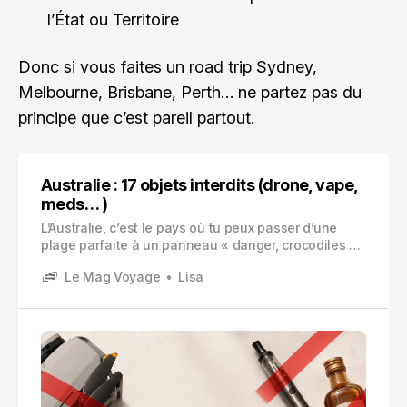
l’État ou Territoire
Donc si vous faites un road trip Sydney,
Melbourne, Brisbane, Perth… ne partez pas du
principe que c’est pareil partout.
Australie : 17 objets interdits (drone, vape,
meds… )
L’Australie, c’est le pays où tu peux passer d’une
plage parfaite à un panneau « danger, crocodiles »
en dix minutes. Et côté douanes, c’est pareil. Tout a
Le Mag Voyage
Lisa
l’air simple… jusqu’au moment où tu réalises que ce
qui est banal chez toi peut être confisqué, taxé, ou
te mettre dans une mauvaise situation.