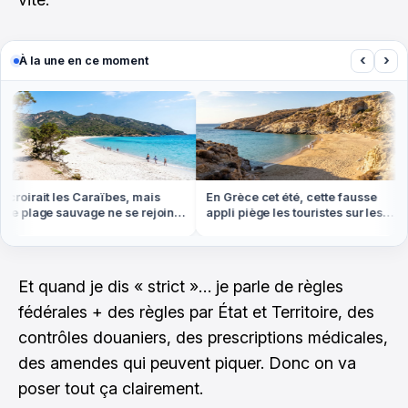
‹
›
À la une en ce moment
roirait les Caraïbes, mais
En Grèce cet été, cette fausse
e plage sauvage ne se rejoint
appli piège les touristes sur les
 pied ou en bateau
plages
Et quand je dis « strict »… je parle de règles
fédérales + des règles par État et Territoire, des
contrôles douaniers, des prescriptions médicales,
des amendes qui peuvent piquer. Donc on va
poser tout ça clairement.