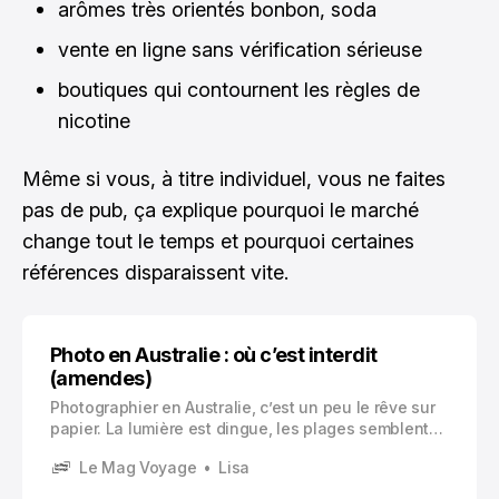
arômes très orientés bonbon, soda
vente en ligne sans vérification sérieuse
boutiques qui contournent les règles de
nicotine
Même si vous, à titre individuel, vous ne faites
pas de pub, ça explique pourquoi le marché
change tout le temps et pourquoi certaines
références disparaissent vite.
Photo en Australie : où c’est interdit
(amendes)
Photographier en Australie, c’est un peu le rêve sur
papier. La lumière est dingue, les plages semblent
retouchées, les animaux débarquent parfois sans
Le Mag Voyage
Lisa
prévenir. Et puis il y a cette sensation de liberté, de
grands espaces, de routes qui n’en finissent pas.