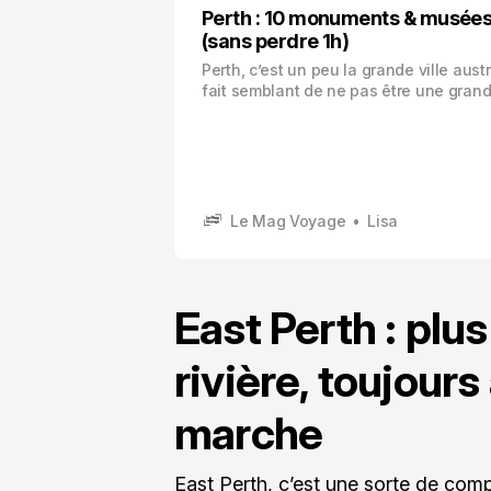
Perth : 10 monuments & musées 
(sans perdre 1h)
Perth, c’est un peu la grande ville aust
fait semblant de ne pas être une grande
est étalé, lumineux, détendu.
Le Mag Voyage
Lisa
East Perth : plus
rivière, toujours
marche
East Perth, c’est une sorte de com