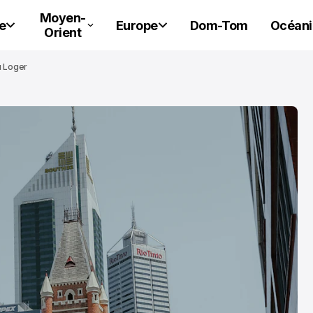
Moyen-
e
Europe
Dom-Tom
Océani
Orient
ù Loger