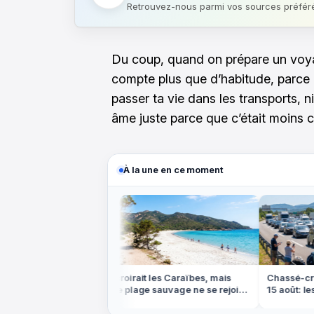
Retrouvez-nous parmi vos sources préfér
Du coup, quand on prépare un voyag
compte plus que d’habitude, parce 
passer ta vie dans les transports, 
âme juste parce que c’était moins c
À la une en ce moment
ns les bayous de
On croirait les Caraïbes, mais
Chassé-croi
e labyrinthe
cette plage sauvage ne se rejoint
15 août: les j
dée
qu'à pied ou en bateau
éviter absol