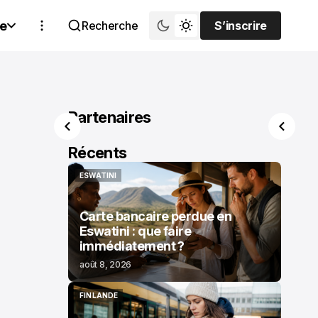
e
Recherche
S’inscrire
S’inscrire
Partenaires
Récents
ESWATINI
ESWATINI
Carte bancaire perdue en
Eswatini : que faire
immédiatement ?
août 8, 2026
FINLANDE
FINLANDE