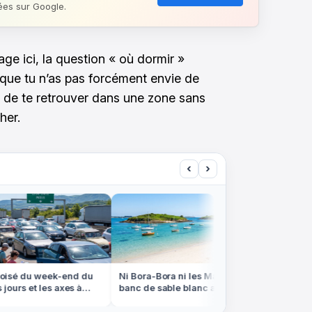
ées sur Google.
e ici, la question « où dormir »
que tu n’as pas forcément envie de
ni de te retrouver dans une zone sans
her.
‹
›
sé du week-end du
Ni Bora-Bora ni les Maldives, ce
Ce QR co
ours et les axes à
banc de sable blanc apparaît à
restaura
ument
marée basse en Bretagne
compte c