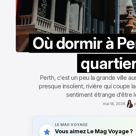
AU
Où dormir à Per
AU
quartier
Perth, c’est un peu la grande ville au
presque insolent, rivière qui coupe la
sentiment étrange d’être lo
mai 18, 2026
p
LE MAG VOYAGE
Vous aimez Le Mag Voyage ?