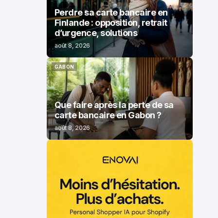
Perdre sa carte bancaire en
Finlande : opposition, retrait
d’urgence, solutions
août 8, 2026
GABON
GABON
Que faire après la perte de sa
carte bancaire en Gabon ?
août 8, 2026