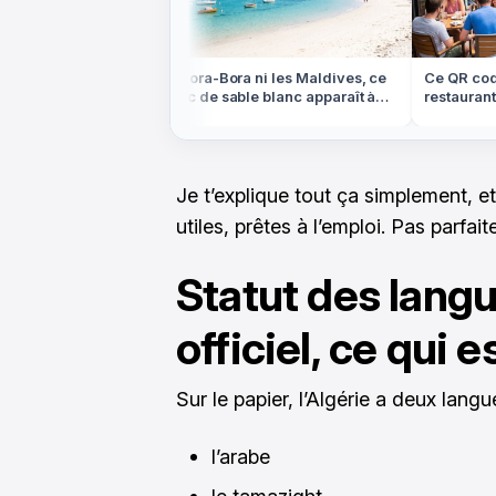
ans les Highlands
Ni Bora-Bora ni les Maldives, ce
Ce QR code p
e plateau
banc de sable blanc apparaît à
restaurant p
lein centre de la
marée basse en Bretagne
compte cet 
Je t’explique tout ça simplement, et 
utiles, prêtes à l’emploi. Pas parfa
Statut des langu
officiel, ce qui 
Sur le papier, l’Algérie a deux langue
l’arabe