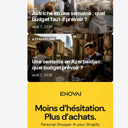
Autriche en une semaine : quel
budget faut-il prévoir ?
août 7, 2026
AZERBAÏDJAN
AZERBAÏDJAN
Une semaine en Azerbaïdjan :
quel budget prévoir ?
août 7, 2026