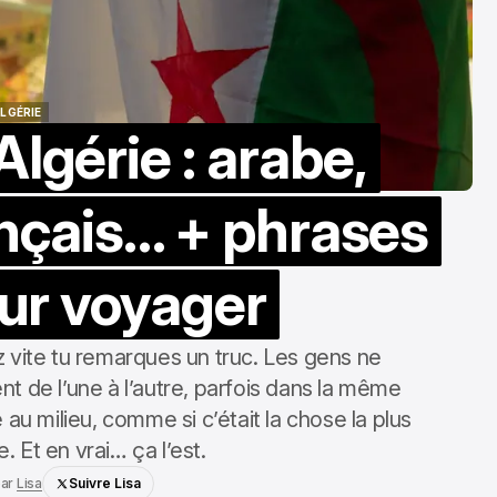
LGÉRIE
lgérie : arabe,
LGÉRIE
ançais… + phrases
our voyager
z vite tu remarques un truc. Les gens ne
nt de l’une à l’autre, parfois dans la même
 au milieu, comme si c’était la chose la plus
 Et en vrai… ça l’est.
ar
Lisa
Suivre Lisa