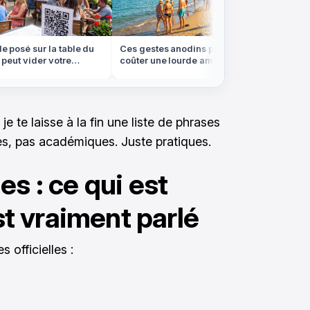
osé sur la table du
Ces gestes anodins peuvent vous
On croir
eut vider votre
coûter une lourde amende à
forêt de
été
l'étranger cet été
les Vos
je te laisse à la fin une liste de phrases
ites, pas académiques. Juste pratiques.
es : ce qui est
est vraiment parlé
s officielles :