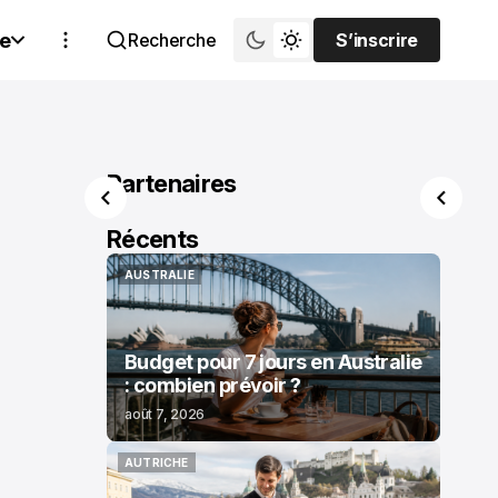
e
Recherche
S’inscrire
S’inscrire
Partenaires
Récents
AUSTRALIE
AUSTRALIE
Budget pour 7 jours en Australie
: combien prévoir ?
août 7, 2026
AUTRICHE
AUTRICHE