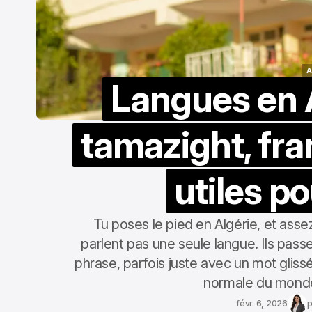
A
Langues en A
A
tamazight, fr
utiles p
Tu poses le pied en Algérie, et asse
parlent pas une seule langue. Ils passe
phrase, parfois juste avec un mot glissé
normale du monde.
févr. 6, 2026
p