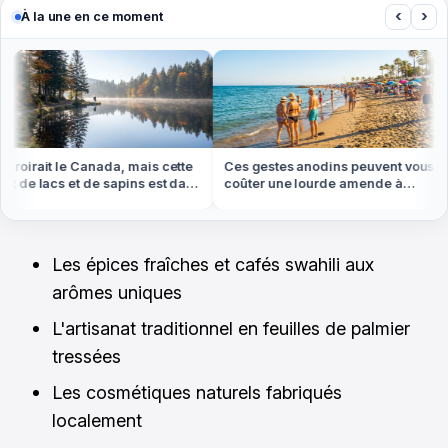
‹
›
À la une en ce moment
oirait le Canada, mais cette
Ces gestes anodins peuvent vous
N
 de lacs et de sapins est dans
coûter une lourde amende à
b
osges
l'étranger cet été
m
Les épices fraîches et cafés swahili aux
arômes uniques
L'artisanat traditionnel en feuilles de palmier
tressées
Les cosmétiques naturels fabriqués
localement