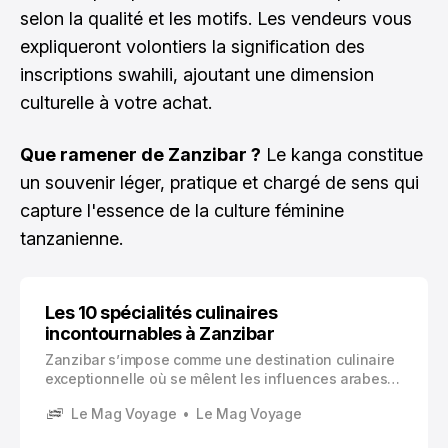
selon la qualité et les motifs. Les vendeurs vous
expliqueront volontiers la signification des
inscriptions swahili, ajoutant une dimension
culturelle à votre achat.
Que ramener de Zanzibar ?
Le kanga constitue
un souvenir léger, pratique et chargé de sens qui
capture l'essence de la culture féminine
tanzanienne.
Les 10 spécialités culinaires
incontournables à Zanzibar
Zanzibar s’impose comme une destination culinaire
exceptionnelle où se mêlent les influences arabes,
indiennes, britanniques et portugaises. Cette île de
Le Mag Voyage
Le Mag Voyage
l’océan Indien, surnommée « l’île aux épices », offre
une gastronomie riche et parfumée qui reflète son