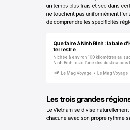
un temps plus frais et sec dans cer
ne touchent pas uniformément l'ens
de comprendre les spécificités régi
Que faire à Ninh Binh : la baie d
terrestre
Nichée à environ 100 kilomètres au su
Ninh Binh reste l’une des destinations 
captivantes du nord du Vietnam. Surn
Le Mag Voyage
Le Mag Voyage
baie d’Halong terrestre, cette région of
paysages spectaculaires où les format
karstiques émergent majestueusement
rizières verdoyantes.
Les trois grandes région
Le Vietnam se divise naturellement 
chacune avec son propre rythme sa