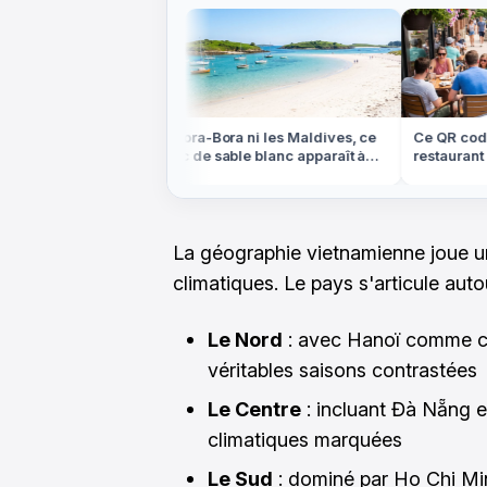
ns les Highlands
Ni Bora-Bora ni les Maldives, ce
Ce QR code p
e plateau
banc de sable blanc apparaît à
restaurant pe
ein centre de la
marée basse en Bretagne
compte cet é
La géographie vietnamienne joue un
climatiques. Le pays s'articule auto
Le Nord
: avec Hanoï comme cap
véritables saisons contrastées
Le Centre
: incluant Đà Nẵng e
climatiques marquées
Le Sud
: dominé par Ho Chi Minh