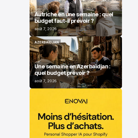
Autriche en une semaine : quel
budget faut-il prévoir ?
août 7, 2026
AZERBAÏDJAN
AZERBAÏDJAN
Une semaine en Azerbaïdjan :
quel budget prévoir ?
août 7, 2026