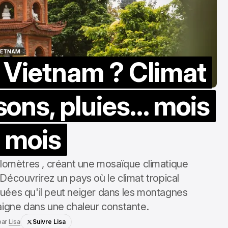
IETNAM
 Vietnam ? Climat
IETNAM
isons, pluies… mois
 mois
ilomètres , créant une mosaïque climatique
Découvrirez un pays où le climat tropical
uées qu'il peut neiger dans les montagnes
aigne dans une chaleur constante.
par
Lisa
Suivre Lisa