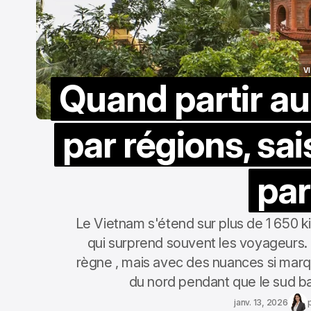
V
Quand partir au
V
par régions, sa
par
Le Vietnam s'étend sur plus de 1 650 k
qui surprend souvent les voyageurs. 
règne , mais avec des nuances si marq
du nord pendant que le sud b
janv. 13, 2026