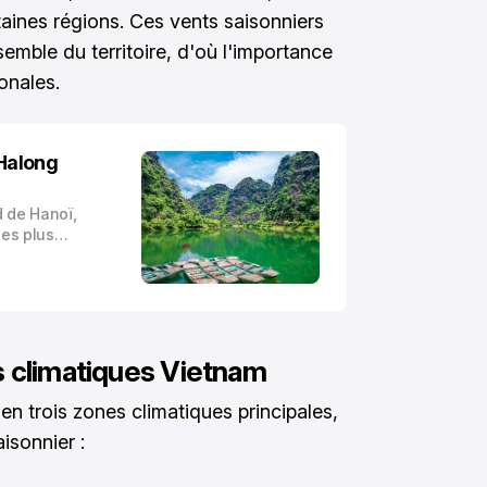
taines régions. Ces vents saisonniers
emble du territoire, d'où l'importance
onales.
’Halong
d de Hanoï,
les plus
ommée la
fre des
ions
 des
s climatiques Vietnam
en trois zones climatiques principales,
isonnier :