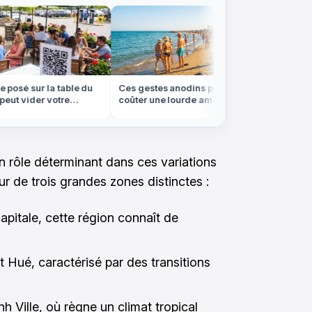
osé sur la table du
Ces gestes anodins peuvent vous
On croir
ut vider votre
coûter une lourde amende à
forêt de
té
l'étranger cet été
les Vos
 rôle déterminant dans ces variations
ur de trois grandes zones distinctes :
itale, cette région connaît de
t Hué, caractérisé par des transitions
 Ville, où règne un climat tropical