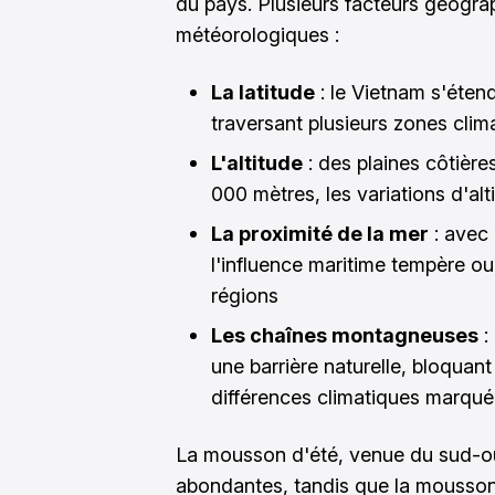
du pays. Plusieurs facteurs géogra
météorologiques :
La latitude
: le Vietnam s'éten
traversant plusieurs zones clim
L'altitude
: des plaines côtièr
000 mètres, les variations d'alt
La proximité de la mer
: avec 
l'influence maritime tempère ou 
régions
Les chaînes montagneuses
:
une barrière naturelle, bloquant
différences climatiques marquée
La mousson d'été, venue du sud-ou
abondantes, tandis que la mousson 