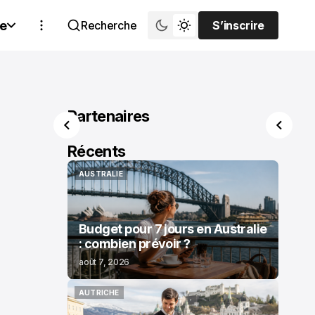
e
Recherche
S’inscrire
S’inscrire
Partenaires
Récents
AUSTRALIE
AUSTRALIE
Budget pour 7 jours en Australie
: combien prévoir ?
août 7, 2026
AUTRICHE
AUTRICHE