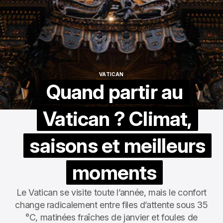
VATICAN
VATICAN
Quand partir au
Vatican ? Climat,
saisons et meilleurs
moments
Le Vatican se visite toute l’année, mais le confort
change radicalement entre files d’attente sous 35
°C, matinées fraîches de janvier et foules de