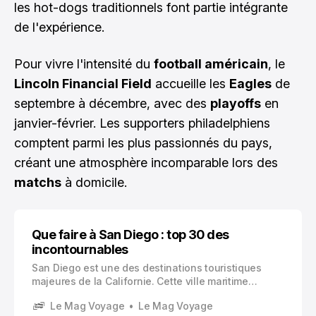
les hot-dogs traditionnels font partie intégrante
de l'expérience.
Pour vivre l'intensité du
football américain
, le
Lincoln Financial Field
accueille les
Eagles
de
septembre à décembre, avec des
playoffs
en
janvier-février. Les supporters philadelphiens
comptent parmi les plus passionnés du pays,
créant une atmosphère incomparable lors des
matchs
à domicile.
Que faire à San Diego : top 30 des
incontournables
San Diego est une des destinations touristiques
majeures de la Californie. Cette ville maritime
combine parfaitement plages spectaculaires,
Le Mag Voyage
Le Mag Voyage
richesse culturelle et patrimoine historique . Près de