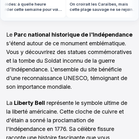
éides: à quelle heure
On croirait les Caraïbes, mais
rder cette semaine pour voir
cette plage sauvage ne se rejoint
us d'étoiles filantes
qu'à pied ou en bateau
Le
Parc national historique de l'Indépendance
s'étend autour de ce monument emblématique.
Vous y découvrirez des statues commémoratives
et la tombe du Soldat inconnu de la guerre
d'Indépendance. L'ensemble du site bénéficie
d'une reconnaissance UNESCO, témoignant de
son importance mondiale.
La
Liberty Bell
représente le symbole ultime de
la liberté américaine. Cette cloche de cuivre et
d'étain a sonné la proclamation de
l'Indépendance en 1776. Sa célèbre fissure
raconte une histoire fascinante que vous