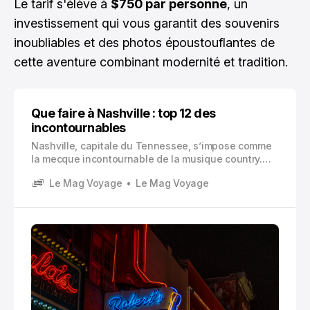
Le tarif s'élève à
$750 par personne
, un
investissement qui vous garantit des souvenirs
inoubliables et des photos époustouflantes de
cette aventure combinant modernité et tradition.
Que faire à Nashville : top 12 des
incontournables
Nashville, capitale du Tennessee, s’impose comme
la mecque incontournable de la musique country.
Cette ville vibrante incarne l’âme musicale
Le Mag Voyage
Le Mag Voyage
américaine et attire chaque année des millions de
visiteurs passionnés par son héritage culturel
unique.