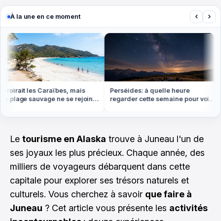
‹
›
À la une en ce moment
irait les Caraïbes, mais
Perséides: à quelle heure
C
plage sauvage ne se rejoint
regarder cette semaine pour voir
1
pied ou en bateau
le plus d'étoiles filantes
é
Le
tourisme en Alaska
trouve à Juneau l'un de
ses joyaux les plus précieux. Chaque année, des
milliers de voyageurs débarquent dans cette
capitale pour explorer ses trésors naturels et
culturels. Vous cherchez à savoir
que faire à
Juneau
? Cet article vous présente les
activités